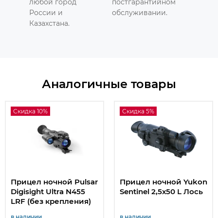
любой город
постгарантийном
России и
обслуживании.
Казахстана.
Аналогичные товары
Скидка 10%
Скидка 5%
Прицел ночной Pulsar
Прицел ночной Yukon
Digisight Ultra N455
Sentinel 2,5х50 L Лось
LRF (без крепления)
в наличии
в наличии