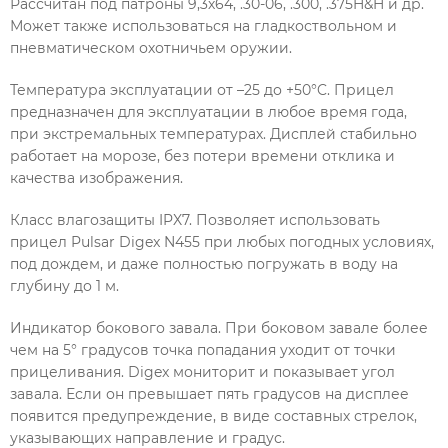
Рассчитан под патроны 9,3х64, .30-06, .300, .375H&H и др.
Может также использоваться на гладкоствольном и
пневматическом охотничьем оружии.
Температура эксплуатации от –25 до +50°C. Прицел
предназначен для эксплуатации в любое время года,
при экстремальных температурах. Дисплей стабильно
работает на морозе, без потери времени отклика и
качества изображения.
Класс влагозащиты IPX7. Позволяет использовать
прицел Pulsar Digex N455 при любых погодных условиях,
под дождем, и даже полностью погружать в воду на
глубину до 1 м.
Индикатор бокового завала. При боковом завале более
чем на 5° градусов точка попадания уходит от точки
прицеливания. Digex мониторит и показывает угол
завала. Если он превышает пять градусов на дисплее
появится предупреждение, в виде составных стрелок,
указывающих направление и градус.