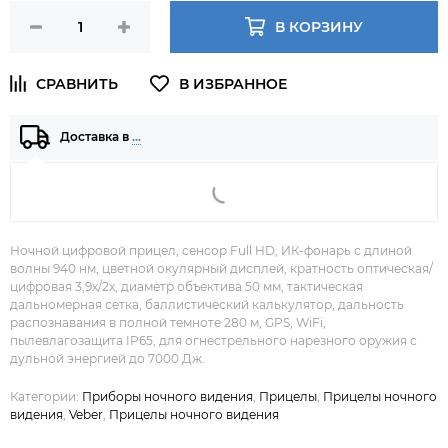
В КОРЗИНУ
Доставка в
…
Ночной цифровой прицел, сенсор Full HD, ИК-фонарь с длиной
волны 940 нм, цветной окулярный дисплей, кратность оптическая/
цифровая 3,9х/2х, диаметр объектива 50 мм, тактическая
дальномерная сетка, баллистический калькулятор, дальность
распознавания в полной темноте 280 м, GPS, WiFi,
пылевлагозащита IP65, для огнестрельного нарезного оружия с
дульной энергией до 7000 Дж.
Категории:
Приборы ночного видения
,
Прицелы
,
Прицелы ночного
видения
,
Veber
,
Прицелы ночного видения