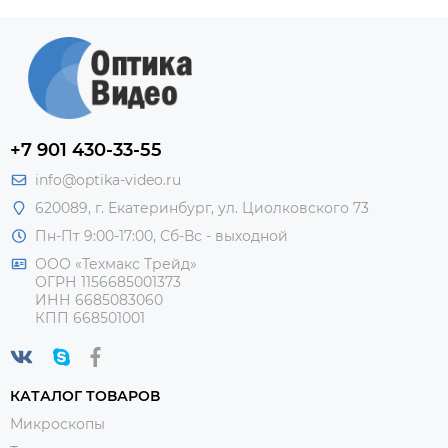
+7 901 430-33-55
info@optika-video.ru
620089, г. Екатеринбург, ул. Циолковского 73
Пн-Пт 9:00-17:00, Сб-Вс - выходной
ООО «Техмакс Трейд»
ОГРН 1156685001373
ИНН 6685083060
КПП 668501001
КАТАЛОГ ТОВАРОВ
Микроскопы