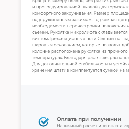
вращать камеру плавно, без резких рывков
и проградуированной шкалой для горизонта
комфортного закручивания. Размер площадк
подпружиненным зажимом.Подъемная центра
необходимости перенастройки положения н
съемки. Рукоятка микролифта складывается
винтом.Трехсекционные ноги Секции ног на
шаровым основанием, которые позволят доб
колонне расположена рукоятка из прочного
температурах. Благодаря растяжке, располо
Для дополнительной стабильности и устой
хранения штатив комплектуется сумкой на 
Оплата при получении
Наличиный расчет или оплата к