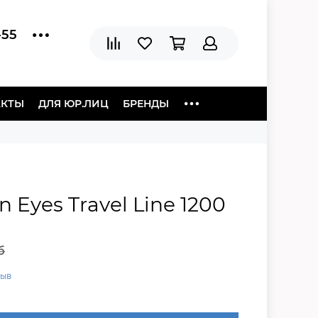
-55
АКТЫ
ДЛЯ ЮР.ЛИЦ
БРЕНДЫ
 Eyes Travel Line 1200
б
зыв