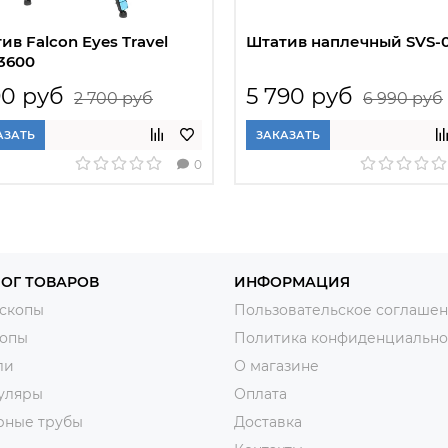
ив Falcon Eyes Travel
Штатив наплечный SVS-0
 3600
90 руб
5 790 руб
2 700 руб
6 990 руб
АЗАТЬ
ЗАКАЗАТЬ
0
ОГ ТОВАРОВ
ИНФОРМАЦИЯ
скопы
Пользовательское соглаше
копы
Политика конфиденциально
ли
О магазине
уляры
Оплата
рные трубы
Доставка