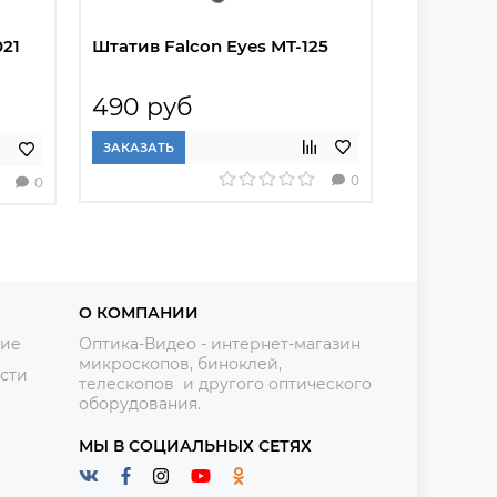
21
Штатив Falcon Eyes МТ-125
Штатив Fa
1016 BHP
490 руб
5 080 
ЗАКАЗАТЬ
ЗАКАЗАТЬ
0
0
О КОМПАНИИ
ние
Оптика-Видео - интернет-магазин
микроскопов, биноклей,
сти
телескопов и другого оптического
оборудования.
МЫ В СОЦИАЛЬНЫХ СЕТЯХ