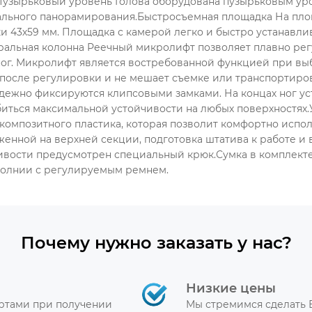
.Пузырьковый уровень Голова оборудована пузырьковым ур
льного панорамирования.Быстросъемная площадка На площа
и 43х59 мм. Площадка с камерой легко и быстро устанавли
льная колонна Реечный микролифт позволяет плавно регу
ог. Микролифт является востребованной функцией при вы
 после регулировки и не мешает съемке или транспортир
дежно фиксируются клипсовыми замками. На концах ног у
иться максимальной устойчивости на любых поверхностях
 композитного пластика, которая позволит комфортно испо
женной на верхней секции, подготовка штатива к работе и
чивости предусмотрен специальный крюк.Сумка в комплект
молнии с регулируемым ремнем.
Почему нужно заказать у нас?
Низкие цены
артами при получении
Мы стремимся сделать 