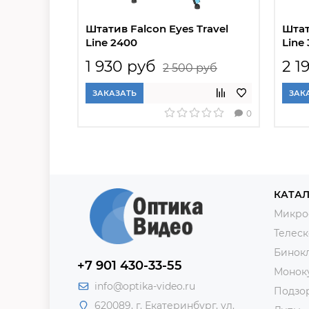
Штатив Falcon Eyes Travel
Штат
Line 2400
Line
1 930 руб
2 1
2 500 руб
ЗАКАЗАТЬ
ЗАК
0
КАТАЛ
Микро
Телес
Бинок
+7 901 430-33-55
Монок
info@optika-video.ru
Подзо
620089, г. Екатеринбург, ул.