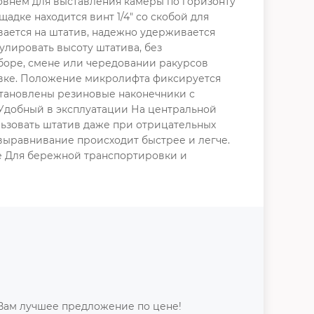
овнем для выставления камеры по горизонту
дке находится винт 1/4" со скобой для
вается на штатив, надежно удерживается
лировать высоту штатива, без
боре, смене или чередовании ракурсов
овке. Положение микролифта фиксируется
становлены резиновые наконечники с
.Удобный в эксплуатации На центральной
льзовать штатив даже при отрицательных
 выравнивание происходит быстрее и легче.
е Для бережной транспортировки и
Вам лучшее предложение по цене!