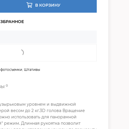
В КОРЗИНУ
 фотосъемки
,
Штативы
0
ВЫ
й, пузырьковым уровнем и выдвижной
ерой весом до 2 кг.3D голова Вращение
можно использовать для панорамной
й" режим. Длинная рукоятка позволит