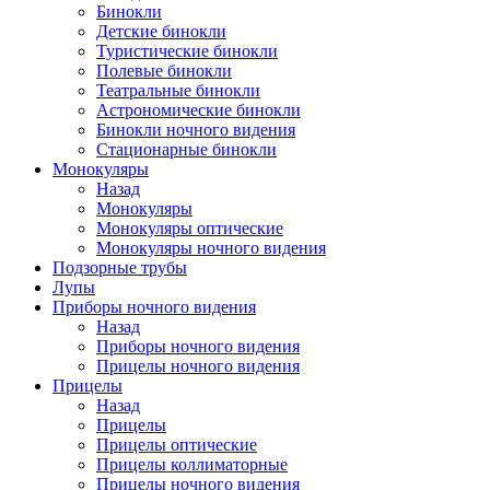
Бинокли
Детские бинокли
Туристические бинокли
Полевые бинокли
Театральные бинокли
Астрономические бинокли
Бинокли ночного видения
Стационарные бинокли
Монокуляры
Назад
Монокуляры
Монокуляры оптические
Монокуляры ночного видения
Подзорные трубы
Лупы
Приборы ночного видения
Назад
Приборы ночного видения
Прицелы ночного видения
Прицелы
Назад
Прицелы
Прицелы оптические
Прицелы коллиматорные
Прицелы ночного видения