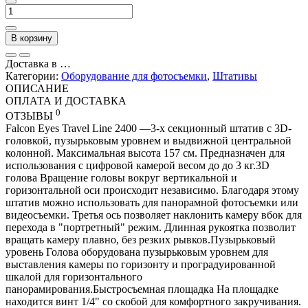
В корзину
Доставка в
…
Категории:
Оборудование для фотосъемки
,
Штативы
ОПИСАНИЕ
ОПЛАТА И ДОСТАВКА
0
ОТЗЫВЫ
Falcon Eyes Travel Line 2400 —3-х секционный штатив с 3D-
головкой, пузырьковым уровнем и выдвижной центральной
колонной. Максимальная высота 157 см. Предназначен для
использования с цифровой камерой весом до до 3 кг.3D
голова Вращение головы вокруг вертикальной и
горизонтальной оси происходит независимо. Благодаря этому
штатив можно использовать для панорамной фотосъемки или
видеосъемки. Третья ось позволяет наклонить камеру вбок для
перехода в "портретный" режим. Длинная рукоятка позволит
вращать камеру плавно, без резких рывков.Пузырьковый
уровень Голова оборудована пузырьковым уровнем для
выставления камеры по горизонту и проградуированной
шкалой для горизонтального
панорамирования.Быстросъемная площадка На площадке
находится винт 1/4" со скобой для комфортного закручивания.