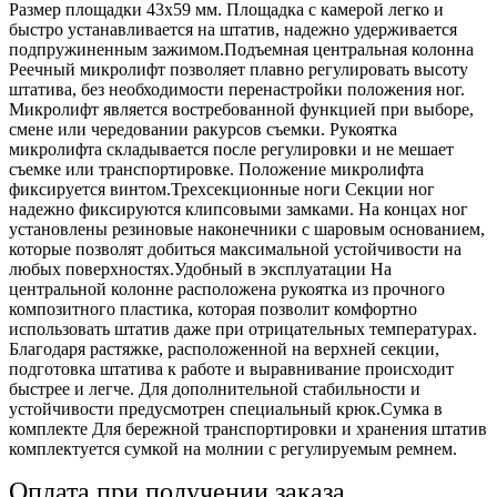
Размер площадки 43х59 мм. Площадка с камерой легко и
быстро устанавливается на штатив, надежно удерживается
подпружиненным зажимом.Подъемная центральная колонна
Реечный микролифт позволяет плавно регулировать высоту
штатива, без необходимости перенастройки положения ног.
Микролифт является востребованной функцией при выборе,
смене или чередовании ракурсов съемки. Рукоятка
микролифта складывается после регулировки и не мешает
съемке или транспортировке. Положение микролифта
фиксируется винтом.Трехсекционные ноги Секции ног
надежно фиксируются клипсовыми замками. На концах ног
установлены резиновые наконечники с шаровым основанием,
которые позволят добиться максимальной устойчивости на
любых поверхностях.Удобный в эксплуатации На
центральной колонне расположена рукоятка из прочного
композитного пластика, которая позволит комфортно
использовать штатив даже при отрицательных температурах.
Благодаря растяжке, расположенной на верхней секции,
подготовка штатива к работе и выравнивание происходит
быстрее и легче. Для дополнительной стабильности и
устойчивости предусмотрен специальный крюк.Сумка в
комплекте Для бережной транспортировки и хранения штатив
комплектуется сумкой на молнии с регулируемым ремнем.
Оплата при получении заказа