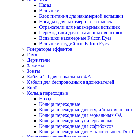
Назад
Вспышки
Блок питания для накамерной вспышки
Насадки для накамерных вспышек
Отражатели для накамерных вспышек
Переходники для накамерных вспышек
Вспышки накамерные Falcon Eyes
Вспышки студийные Falcon Eyes
Генераторы эффектов
Грузы
Держатели
Зажимы
Зонты
Кабели Ttl для зеркальных ФА
Кабели для беспроводных видоискателей
Колбы
Кольца переходные
Назад
Кольца переходные
Кольца переходные для студийных вспышек
Кольца переходные для зеркальных ФА
Кольца переходные универсальные
Кольца переходные для софтбоксов
Кольца переходные для макровспышек Dmaf