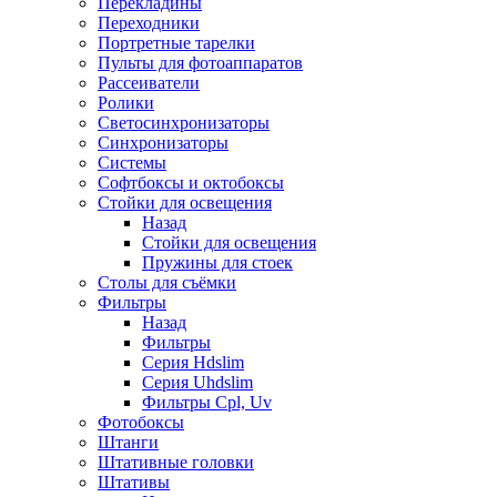
Перекладины
Переходники
Портретные тарелки
Пульты для фотоаппаратов
Рассеиватели
Ролики
Светосинхронизаторы
Синхронизаторы
Системы
Софтбоксы и октобоксы
Стойки для освещения
Назад
Стойки для освещения
Пружины для стоек
Столы для съёмки
Фильтры
Назад
Фильтры
Серия Hdslim
Серия Uhdslim
Фильтры Cpl, Uv
Фотобоксы
Штанги
Штативные головки
Штативы