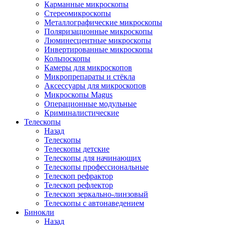
Карманные микроскопы
Стереомикроскопы
Металлографические микроскопы
Поляризационные микроскопы
Люминесцентные микроскопы
Инвертированные микроскопы
Кольпоскопы
Камеры для микроскопов
Микропрепараты и стёкла
Аксессуары для микроскопов
Микроскопы Magus
Операционные модульные
Криминалистические
Телескопы
Назад
Телескопы
Телескопы детские
Телескопы для начинающих
Телескопы профессиональные
Телескоп рефрактор
Телескоп рефлектор
Телескоп зеркально-линзовый
Телескопы с автонаведением
Бинокли
Назад