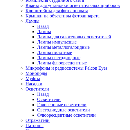
Комплекты студийного света
Краны для установки осветительных приборов
Кронштейны для фотоаппарата
Крышки на объективы фотоаппарата
Лампы
Назад
Лампы
Лампы для галогеновых осветителей
Лампы импульсные
Лампы металлогалоидные
Лампы пилотные
Лампы светодиодные
Лампы флюоресцентные
Микрофоны и радиосистемы Falcon Eyes
Моноподы
Муфты
Насадки
Осветители
Назад
Осветители
Галогеновые осветители
Светодиодные осветители
Флюоресцентные осветители
Отражатели
Патроны