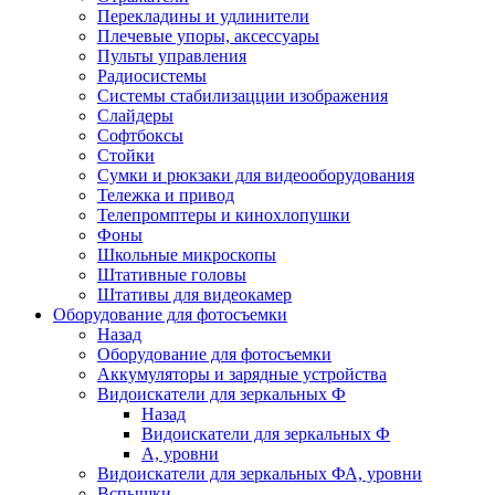
Перекладины и удлинители
Плечевые упоры, аксессуары
Пульты управления
Радиосистемы
Системы стабилизацции изображения
Слайдеры
Софтбоксы
Стойки
Сумки и рюкзаки для видеооборудования
Тележка и привод
Телепромптеры и кинохлопушки
Фоны
Школьные микроскопы
Штативные головы
Штативы для видеокамер
Оборудование для фотосъемки
Назад
Оборудование для фотосъемки
Аккумуляторы и зарядные устройства
Видоискатели для зеркальных Ф
Назад
Видоискатели для зеркальных Ф
А, уровни
Видоискатели для зеркальных ФА, уровни
Вспышки