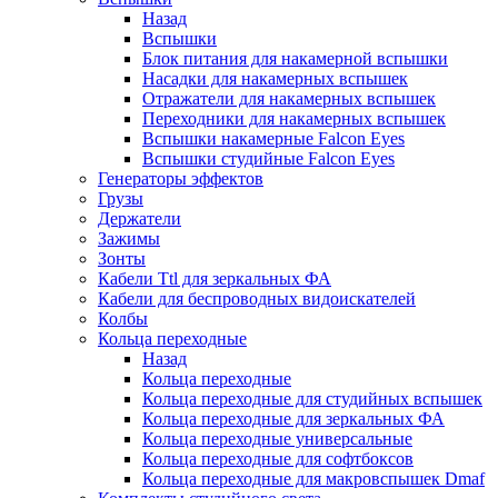
Назад
Вспышки
Блок питания для накамерной вспышки
Насадки для накамерных вспышек
Отражатели для накамерных вспышек
Переходники для накамерных вспышек
Вспышки накамерные Falcon Eyes
Вспышки студийные Falcon Eyes
Генераторы эффектов
Грузы
Держатели
Зажимы
Зонты
Кабели Ttl для зеркальных ФА
Кабели для беспроводных видоискателей
Колбы
Кольца переходные
Назад
Кольца переходные
Кольца переходные для студийных вспышек
Кольца переходные для зеркальных ФА
Кольца переходные универсальные
Кольца переходные для софтбоксов
Кольца переходные для макровспышек Dmaf