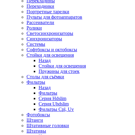
Перекладины
Переходники
Портретные тарелки
Пульты для фотоаппаратов
Рассеиватели
Ролики
Светосинхронизаторы
Синхронизаторы
Системы
Софтбоксы и октобоксы
Стойки для освещения
Назад
Стойки для освещения
Пружины для стоек
Столы для съёмки
Фильтры
Назад
Фильтры
Серия Hdslim
Серия Uhdslim
Фильтры Cpl, Uv
Фотобоксы
Штанги
Штативные головки
Штативы