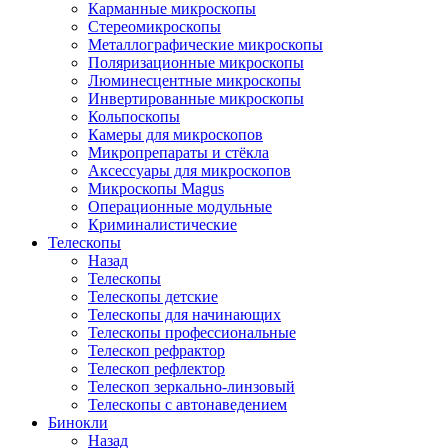
Карманные микроскопы
Стереомикроскопы
Металлографические микроскопы
Поляризационные микроскопы
Люминесцентные микроскопы
Инвертированные микроскопы
Кольпоскопы
Камеры для микроскопов
Микропрепараты и стёкла
Аксессуары для микроскопов
Микроскопы Magus
Операционные модульные
Криминалистические
Телескопы
Назад
Телескопы
Телескопы детские
Телескопы для начинающих
Телескопы профессиональные
Телескоп рефрактор
Телескоп рефлектор
Телескоп зеркально-линзовый
Телескопы с автонаведением
Бинокли
Назад