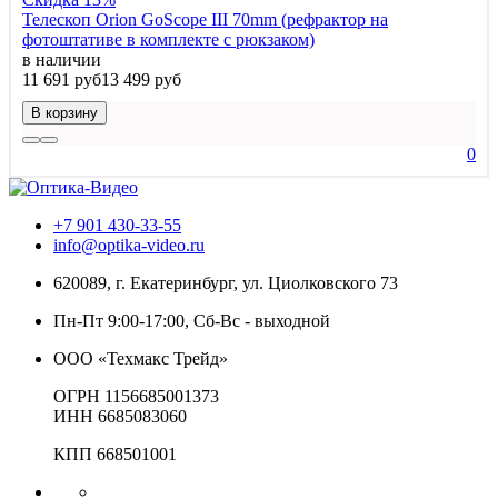
Телескоп Orion GoScope III 70mm (рефрактор на
фотоштативе в комплекте с рюкзаком)
в наличии
11 691 руб
13 499 руб
В корзину
0
+7 901 430-33-55
info@optika-video.ru
620089, г. Екатеринбург, ул. Циолковского 73
Пн-Пт 9:00-17:00, Сб-Вс - выходной
ООО «Техмакс Трейд»
ОГРН 1156685001373
ИНН 6685083060
КПП 668501001