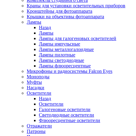
Комплекты студийного света
Краны для установки осветительных приборов
Кронштейны для фотоаппарата
Крышки на объективы фотоаппарата
Лампы
Назад
Лампы
Лампы для галогеновых осветителей
Лампы импульсные
Лампы металлогалоидные
Лампы пилотные
Лампы светодиодные
Лампы флюоресцентные
Микрофоны и радиосистемы Falcon Eyes
Моноподы
Муфты
Насадки
Осветители
Назад
Осветители
Галогеновые осветители
Светодиодные осветители
Флюоресцентные осветители
Отражатели
Патроны