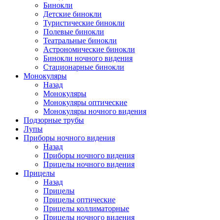
Бинокли
Детские бинокли
Туристические бинокли
Полевые бинокли
Театральные бинокли
Астрономические бинокли
Бинокли ночного видения
Стационарные бинокли
Монокуляры
Назад
Монокуляры
Монокуляры оптические
Монокуляры ночного видения
Подзорные трубы
Лупы
Приборы ночного видения
Назад
Приборы ночного видения
Прицелы ночного видения
Прицелы
Назад
Прицелы
Прицелы оптические
Прицелы коллиматорные
Прицелы ночного видения