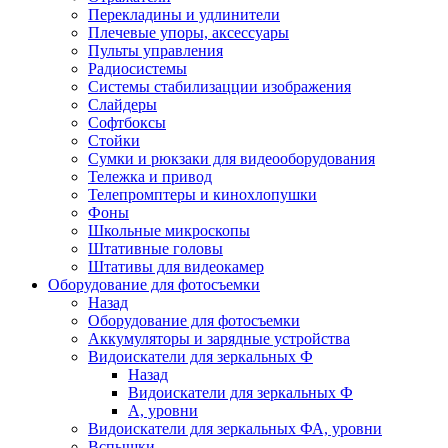
Перекладины и удлинители
Плечевые упоры, аксессуары
Пульты управления
Радиосистемы
Системы стабилизацции изображения
Слайдеры
Софтбоксы
Стойки
Сумки и рюкзаки для видеооборудования
Тележка и привод
Телепромптеры и кинохлопушки
Фоны
Школьные микроскопы
Штативные головы
Штативы для видеокамер
Оборудование для фотосъемки
Назад
Оборудование для фотосъемки
Аккумуляторы и зарядные устройства
Видоискатели для зеркальных Ф
Назад
Видоискатели для зеркальных Ф
А, уровни
Видоискатели для зеркальных ФА, уровни
Вспышки