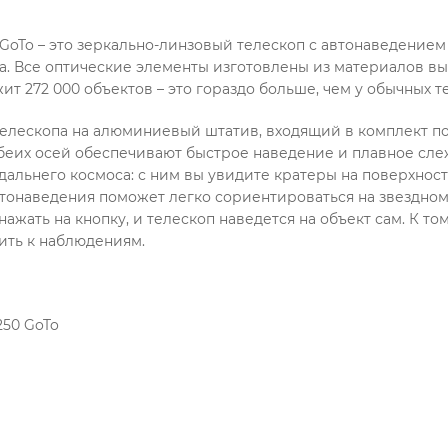
50 GoTo – это зеркально-линзовый телескоп с автонаведение
. Все оптические элементы изготовлены из материалов выс
 272 000 объектов – это гораздо больше, чем у обычных т
елескопа на алюминиевый штатив, входящий в комплект пос
беих осей обеспечивают быстрое наведение и плавное сле
альнего космоса: с ним вы увидите кратеры на поверхност
втонаведения поможет легко сориентироваться на звездном
нажать на кнопку, и телескоп наведется на объект сам. К т
пить к наблюдениям.
250 GoTo