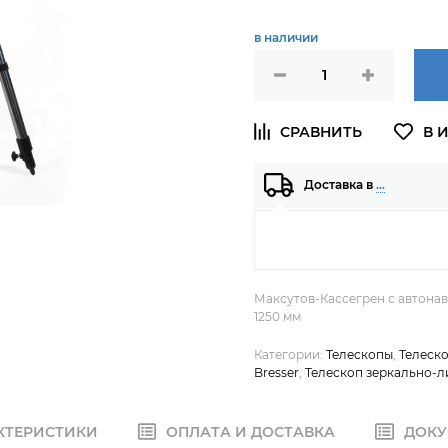
в наличии
Доставка в
…
Максутов-Кассегрен с автонав
1250 мм
Категории:
Телескопы
,
Телеск
Bresser
,
Телескоп зеркально-
КТЕРИСТИКИ
ОПЛАТА И ДОСТАВКА
ДОКУ