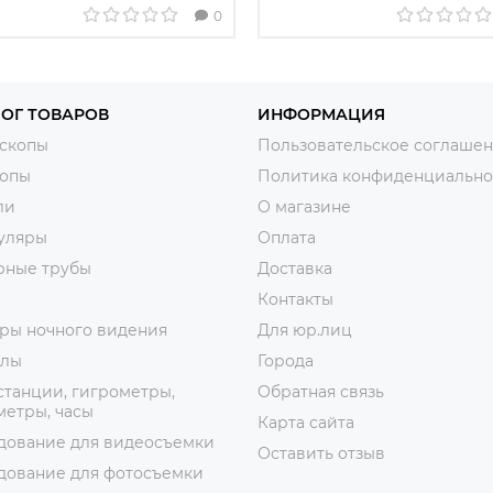
0
ОГ ТОВАРОВ
ИНФОРМАЦИЯ
скопы
Пользовательское соглаше
копы
Политика конфиденциально
ли
О магазине
уляры
Оплата
рные трубы
Доставка
Контакты
ры ночного видения
Для юр.лиц
лы
Города
танции, гигрометры,
Обратная связь
етры, часы
Карта сайта
дование для видеосъемки
Оставить отзыв
дование для фотосъемки