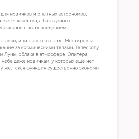
м для новичков и опытных астрономов,
окого качества, а база данных
елескопов с автонаведением.
тавки, или просто на стол. Монтировка –
жение за космическими телами. Телескопу
и Луны, облака в атмосфере Юпитера,
 небе даже новичкам, у которых еще нет
ому же, такая функция существенно экономит