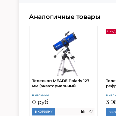
Аналогичные товары
Скид
Телескоп MEADE Polaris 127
Теле
мм (экваториальный
рефр
рефлектор)
в наличии
в нал
0 руб
3 9
В КОРЗИНУ
В К