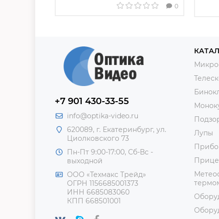
0
КАТАЛ
Микро
Телес
Бинок
+7 901 430-33-55
Монок
info@optika-video.ru
Подзо
620089, г. Екатеринбург, ул.
Лупы
Циолковского 73
Прибо
Пн-Пт 9:00-17:00, Сб-Вс -
Прице
выходной
Метеос
ООО «Техмакс Трейд»
термом
ОГРН 1156685001373
ИНН 6685083060
Обору
КПП 668501001
Обору