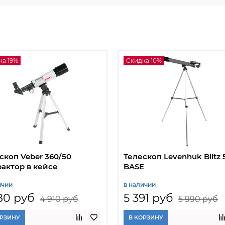
ка 19%
Скидка 10%
скоп Veber 360/50
Телескоп Levenhuk Blitz 
актор в кейсе
BASE
ичии
в наличии
80 руб
5 391 руб
4 910 руб
5 990 руб
ОРЗИНУ
В КОРЗИНУ