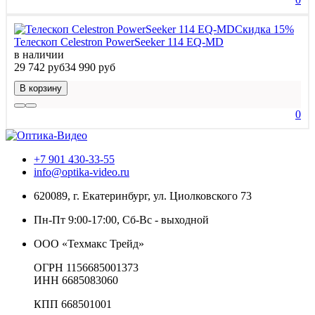
Скидка 15%
Телескоп Celestron PowerSeeker 114 EQ-MD
в наличии
29 742 руб
34 990 руб
В корзину
0
+7 901 430-33-55
info@optika-video.ru
620089, г. Екатеринбург, ул. Циолковского 73
Пн-Пт 9:00-17:00, Сб-Вс - выходной
ООО «Техмакс Трейд»
ОГРН 1156685001373
ИНН 6685083060
КПП 668501001