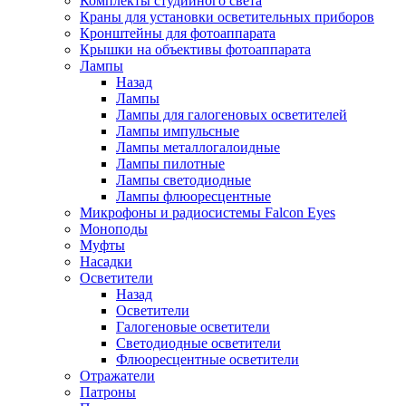
Комплекты студийного света
Краны для установки осветительных приборов
Кронштейны для фотоаппарата
Крышки на объективы фотоаппарата
Лампы
Назад
Лампы
Лампы для галогеновых осветителей
Лампы импульсные
Лампы металлогалоидные
Лампы пилотные
Лампы светодиодные
Лампы флюоресцентные
Микрофоны и радиосистемы Falcon Eyes
Моноподы
Муфты
Насадки
Осветители
Назад
Осветители
Галогеновые осветители
Светодиодные осветители
Флюоресцентные осветители
Отражатели
Патроны