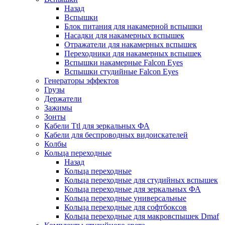
Назад
Вспышки
Блок питания для накамерной вспышки
Насадки для накамерных вспышек
Отражатели для накамерных вспышек
Переходники для накамерных вспышек
Вспышки накамерные Falcon Eyes
Вспышки студийные Falcon Eyes
Генераторы эффектов
Грузы
Держатели
Зажимы
Зонты
Кабели Ttl для зеркальных ФА
Кабели для беспроводных видоискателей
Колбы
Кольца переходные
Назад
Кольца переходные
Кольца переходные для студийных вспышек
Кольца переходные для зеркальных ФА
Кольца переходные универсальные
Кольца переходные для софтбоксов
Кольца переходные для макровспышек Dmaf