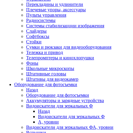
Перекладины и удлинители
Плечевые упоры, аксессуары
Пульты управления
Радиосистемы
Системы стабилизацции изображения
Слайдеры
Софтбоксы
Стойки
Сумки и рюкзаки для видеооборудования
Тележка и привод
Телепромптеры и кинохлопушки
Фоны
Школьные микроскопы
Штативные головы
Штативы для видеокамер
Оборудование для фотосъемки
Назад
Оборудование для фотосъемки
Аккумуляторы и зарядные устройства
Видоискатели для зеркальных Ф
Назад
Видоискатели для зеркальных Ф
А, уровни
Видоискатели для зеркальных ФА, уровни
Вспышки