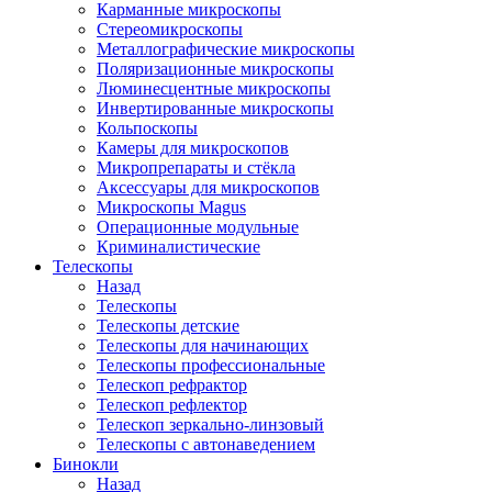
Карманные микроскопы
Стереомикроскопы
Металлографические микроскопы
Поляризационные микроскопы
Люминесцентные микроскопы
Инвертированные микроскопы
Кольпоскопы
Камеры для микроскопов
Микропрепараты и стёкла
Аксессуары для микроскопов
Микроскопы Magus
Операционные модульные
Криминалистические
Телескопы
Назад
Телескопы
Телескопы детские
Телескопы для начинающих
Телескопы профессиональные
Телескоп рефрактор
Телескоп рефлектор
Телескоп зеркально-линзовый
Телескопы с автонаведением
Бинокли
Назад