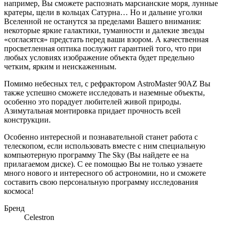
например, Вы сможете распознать марсианские моря, лунные
кратеры, щели в кольцах Сатурна… Но и дальние уголки
Вселенной не останутся за пределами Вашего внимания:
некоторые яркие галактики, туманности и далекие звезды
«согласятся» предстать перед ваши взором. А качественная
просветленная оптика послужит гарантией того, что при
любых условиях изображение объекта будет предельно
четким, ярким и неискаженным.
Помимо небесных тел, с рефрактором AstroMaster 90AZ Вы
также успешно сможете исследовать и наземные объекты,
особенно это порадует любителей живой природы.
Азимутальная монтировка придает прочность всей
конструкции.
Особенно интересной и познавательной станет работа с
телескопом, если использовать вместе с ним специальную
компьютерную программу The Sky (Вы найдете ее на
прилагаемом диске). С ее помощью Вы не только узнаете
много нового и интересного об астрономии, но и сможете
составить свою персональную программу исследования
космоса!
Бренд
Celestron