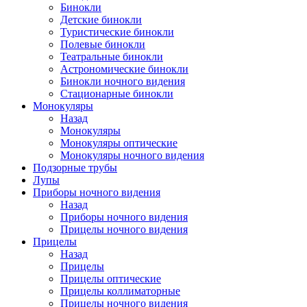
Бинокли
Детские бинокли
Туристические бинокли
Полевые бинокли
Театральные бинокли
Астрономические бинокли
Бинокли ночного видения
Стационарные бинокли
Монокуляры
Назад
Монокуляры
Монокуляры оптические
Монокуляры ночного видения
Подзорные трубы
Лупы
Приборы ночного видения
Назад
Приборы ночного видения
Прицелы ночного видения
Прицелы
Назад
Прицелы
Прицелы оптические
Прицелы коллиматорные
Прицелы ночного видения