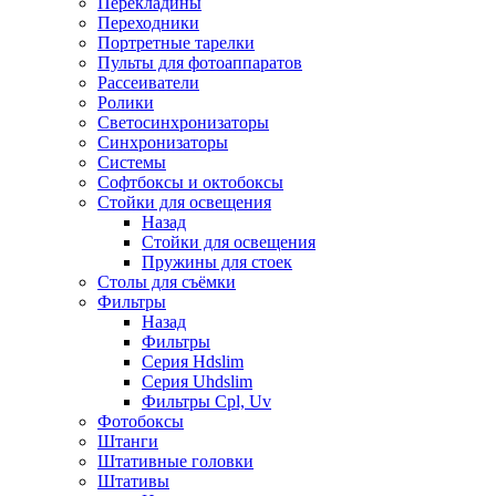
Перекладины
Переходники
Портретные тарелки
Пульты для фотоаппаратов
Рассеиватели
Ролики
Светосинхронизаторы
Синхронизаторы
Системы
Софтбоксы и октобоксы
Стойки для освещения
Назад
Стойки для освещения
Пружины для стоек
Столы для съёмки
Фильтры
Назад
Фильтры
Серия Hdslim
Серия Uhdslim
Фильтры Cpl, Uv
Фотобоксы
Штанги
Штативные головки
Штативы