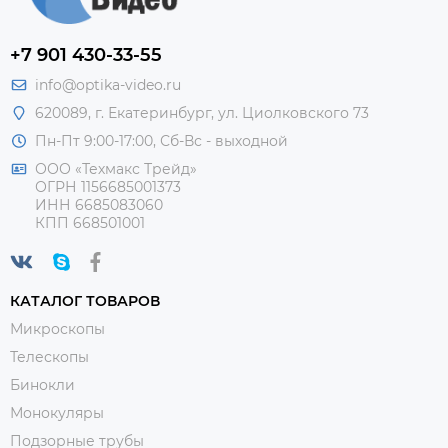
+7 901 430-33-55
info@optika-video.ru
620089, г. Екатеринбург, ул. Циолковского 73
Пн-Пт 9:00-17:00, Сб-Вс - выходной
ООО «Техмакс Трейд»
ОГРН 1156685001373
ИНН 6685083060
КПП 668501001
КАТАЛОГ ТОВАРОВ
Микроскопы
Телескопы
Бинокли
Монокуляры
Подзорные трубы