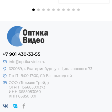
+7 901 430-33-55
info@optika-video.ru
620089, г. Екатеринбург, ул. Циолковского 73
Пн-Пт 9:00-17:00, Сб-Вс - выходной
ООО «Техмакс Трейд»
ОГРН 1156685001373
ИНН 6685083060
КПП 668501001