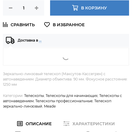
В КОРЗИНУ
Доставка в
…
Зеркально-линзовый телескоп (Максутов-Кассегрен) с
автонаведением. Диаметр объектива: 90 мм. Фокусное расстояние:
1250 мм
Категории:
Телескопы
,
Телескопы для начинающих
,
Телескопы с
автонаведением
,
Телескопы профессиональные
,
Телескоп
зеркально-линзовый
,
Meade
ОПИСАНИЕ
ХАРАКТЕРИСТИКИ