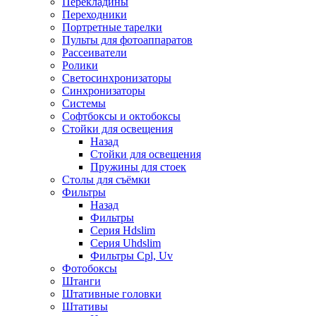
Перекладины
Переходники
Портретные тарелки
Пульты для фотоаппаратов
Рассеиватели
Ролики
Светосинхронизаторы
Синхронизаторы
Системы
Софтбоксы и октобоксы
Стойки для освещения
Назад
Стойки для освещения
Пружины для стоек
Столы для съёмки
Фильтры
Назад
Фильтры
Серия Hdslim
Серия Uhdslim
Фильтры Cpl, Uv
Фотобоксы
Штанги
Штативные головки
Штативы