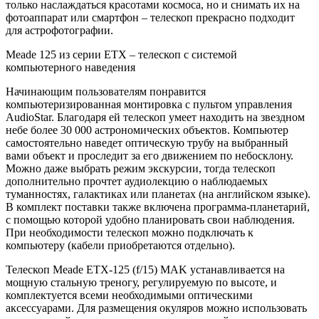
только наслаждаться красотами космоса, но и снимать их на
фотоаппарат или смартфон – телескоп прекрасно подходит
для астрофотографии.
Meade 125 из серии ETX – телескоп с системой
компьютерного наведения
Начинающим пользователям понравится
компьютеризированная монтировка с пультом управления
AudioStar. Благодаря ей телескоп умеет находить на звездном
небе более 30 000 астрономических объектов. Компьютер
самостоятельно наведет оптическую трубу на выбранный
вами объект и проследит за его движением по небосклону.
Можно даже выбрать режим экскурсии, тогда телескоп
дополнительно прочтет аудиолекцию о наблюдаемых
туманностях, галактиках или планетах (на английском языке).
В комплект поставки также включена программа-планетарий,
с помощью которой удобно планировать свои наблюдения.
При необходимости телескоп можно подключать к
компьютеру (кабели приобретаются отдельно).
Телескоп Meade ETX-125 (f/15) MAK устанавливается на
мощную стальную треногу, регулируемую по высоте, и
комплектуется всеми необходимыми оптическими
аксессуарами. Для размещения окуляров можно использовать