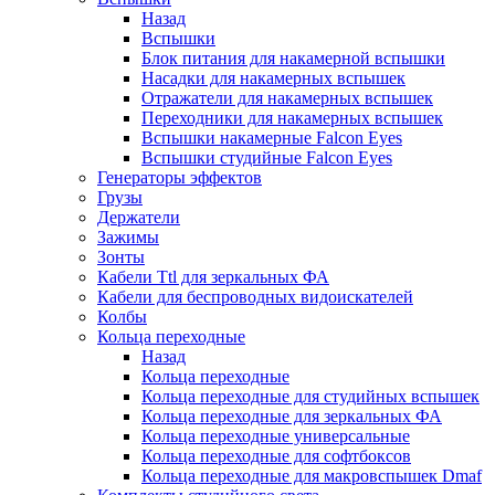
Назад
Вспышки
Блок питания для накамерной вспышки
Насадки для накамерных вспышек
Отражатели для накамерных вспышек
Переходники для накамерных вспышек
Вспышки накамерные Falcon Eyes
Вспышки студийные Falcon Eyes
Генераторы эффектов
Грузы
Держатели
Зажимы
Зонты
Кабели Ttl для зеркальных ФА
Кабели для беспроводных видоискателей
Колбы
Кольца переходные
Назад
Кольца переходные
Кольца переходные для студийных вспышек
Кольца переходные для зеркальных ФА
Кольца переходные универсальные
Кольца переходные для софтбоксов
Кольца переходные для макровспышек Dmaf