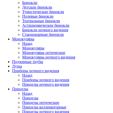
Бинокли
Детские бинокли
Туристические бинокли
Полевые бинокли
Театральные бинокли
Астрономические бинокли
Бинокли ночного видения
Стационарные бинокли
Монокуляры
Назад
Монокуляры
Монокуляры оптические
Монокуляры ночного видения
Подзорные трубы
Лупы
Приборы ночного видения
Назад
Приборы ночного видения
Прицелы ночного видения
Прицелы
Назад
Прицелы
Прицелы оптические
Прицелы коллиматорные
Прицелы ночного видения