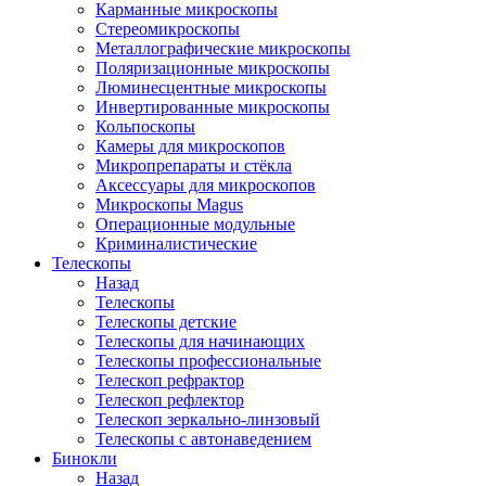
Карманные микроскопы
Стереомикроскопы
Металлографические микроскопы
Поляризационные микроскопы
Люминесцентные микроскопы
Инвертированные микроскопы
Кольпоскопы
Камеры для микроскопов
Микропрепараты и стёкла
Аксессуары для микроскопов
Микроскопы Magus
Операционные модульные
Криминалистические
Телескопы
Назад
Телескопы
Телескопы детские
Телескопы для начинающих
Телескопы профессиональные
Телескоп рефрактор
Телескоп рефлектор
Телескоп зеркально-линзовый
Телескопы с автонаведением
Бинокли
Назад