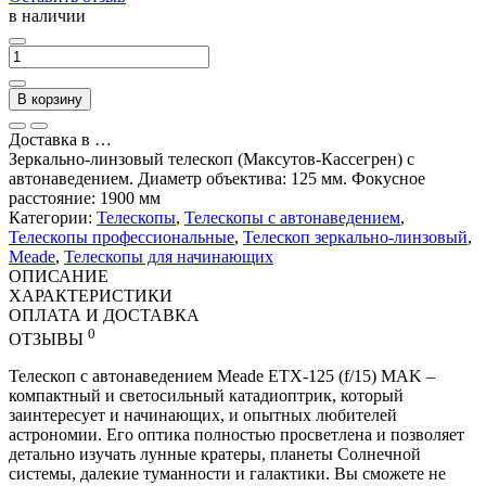
в наличии
В корзину
Доставка в
…
Зеркально-линзовый телескоп (Максутов-Кассегрен) с
автонаведением. Диаметр объектива: 125 мм. Фокусное
расстояние: 1900 мм
Категории:
Телескопы
,
Телескопы с автонаведением
,
Телескопы профессиональные
,
Телескоп зеркально-линзовый
,
Meade
,
Телескопы для начинающих
ОПИСАНИЕ
ХАРАКТЕРИСТИКИ
ОПЛАТА И ДОСТАВКА
0
ОТЗЫВЫ
Телескоп с автонаведением Meade ETX-125 (f/15) MAK –
компактный и светосильный катадиоптрик, который
заинтересует и начинающих, и опытных любителей
астрономии. Его оптика полностью просветлена и позволяет
детально изучать лунные кратеры, планеты Солнечной
системы, далекие туманности и галактики. Вы сможете не