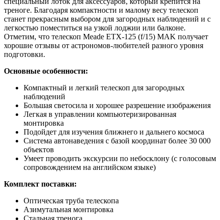
специальный лоток для аксессуаров, который крепится на
треноге. Благодаря компактности и малому весу телескоп
станет прекрасным выбором для загородных наблюдений и с
легкостью поместиться на узкой лоджии или балконе.
Отметим, что телескоп Meade ETX-125 (f/15) MAK получает
хорошие отзывы от астрономов-любителей разного уровня
подготовки.
Основные особенности:
Компактный и легкий телескоп для загородных
наблюдений
Большая светосила и хорошее разрешение изображения
Легкая в управлении компьютеризированная
монтировка
Подойдет для изучения ближнего и дальнего космоса
Система автонаведения с базой координат более 30 000
объектов
Умеет проводить экскурсии по небосклону (с голосовым
сопровождением на английском языке)
Комплект поставки:
Оптическая труба телескопа
Азимутальная монтировка
Стальная тренога