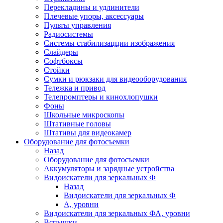
Перекладины и удлинители
Плечевые упоры, аксессуары
Пульты управления
Радиосистемы
Системы стабилизацции изображения
Слайдеры
Софтбоксы
Стойки
Сумки и рюкзаки для видеооборудования
Тележка и привод
Телепромптеры и кинохлопушки
Фоны
Школьные микроскопы
Штативные головы
Штативы для видеокамер
Оборудование для фотосъемки
Назад
Оборудование для фотосъемки
Аккумуляторы и зарядные устройства
Видоискатели для зеркальных Ф
Назад
Видоискатели для зеркальных Ф
А, уровни
Видоискатели для зеркальных ФА, уровни
Вспышки