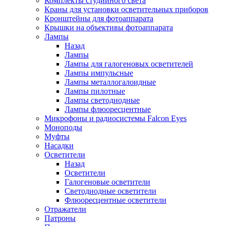
Комплекты студийного света
Краны для установки осветительных приборов
Кронштейны для фотоаппарата
Крышки на объективы фотоаппарата
Лампы
Назад
Лампы
Лампы для галогеновых осветителей
Лампы импульсные
Лампы металлогалоидные
Лампы пилотные
Лампы светодиодные
Лампы флюоресцентные
Микрофоны и радиосистемы Falcon Eyes
Моноподы
Муфты
Насадки
Осветители
Назад
Осветители
Галогеновые осветители
Светодиодные осветители
Флюоресцентные осветители
Отражатели
Патроны