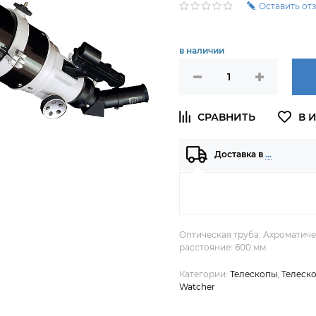
Оставить от
в наличии
Доставка в
…
Оптическая труба. Ахроматиче
расстояние: 600 мм
Категории:
Телескопы
,
Телеск
Watcher