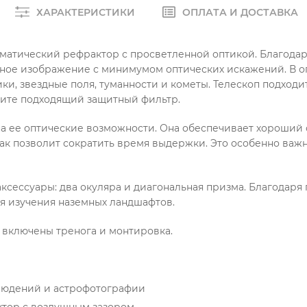
ХАРАКТЕРИСТИКИ
ОПЛАТА И ДОСТАВКА
ахроматический рефрактор с просветленной оптикой. Благод
сное изображение с минимумом оптических искажений. В о
ки, звездные поля, туманности и кометы. Телескоп подходи
ите подходящий защитный фильтр.
 на ее оптические возможности. Она обеспечивает хороший 
 как позволит сократить время выдержки. Это особенно ва
ксессуары: два окуляра и диагональная призма. Благодаря
ля изучения наземных ландшафтов.
 включены тренога и монтировка.
блюдений и астрофотографии
тор с воздушным зазором