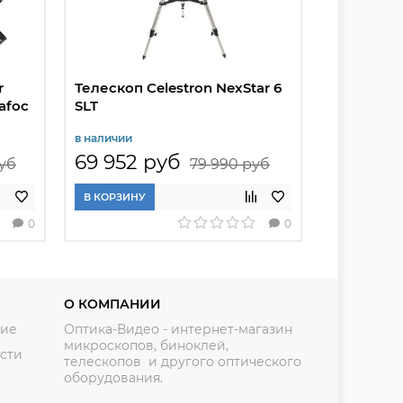
r
Телескоп Celestron NexStar 6
Телескоп
afoc
SLT
AZ-GTe S
в наличии
в наличии
69 952 руб
70 083
руб
79 990 руб
В КОРЗИНУ
В КОРЗИНУ
0
0
О КОМПАНИИ
ние
Оптика-Видео - интернет-магазин
микроскопов, биноклей,
сти
телескопов и другого оптического
оборудования.