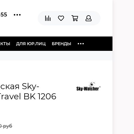
-55
АКТЫ
ДЛЯ ЮР.ЛИЦ
БРЕНДЫ
ская Sky-
ravel BK 1206
0 руб