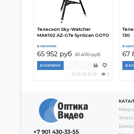
Телескоп Sky-Watcher
Теле
MAK102 AZ-GTe SynScan GOTO
130
в наличии
в нал
65 952 руб
67 
81 470 руб
В КОРЗИНУ
В К
0
КАТАЛ
Микро
Телес
Бинок
+7 901 430-33-55