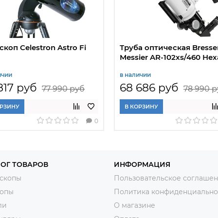
скоп Celestron Astro Fi
Труба оптическая Bresse
Messier AR-102xs/460 Hex
ичии
в наличии
817 руб
68 686 руб
77 990 руб
78 990 
ОРЗИНУ
В КОРЗИНУ
0
ОГ ТОВАРОВ
ИНФОРМАЦИЯ
скопы
Пользовательское соглаше
копы
Политика конфиденциально
ли
О магазине