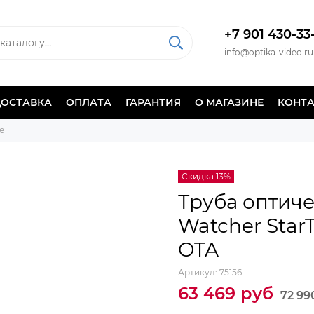
+7 901 430-33
info@optika-video.ru
ДОСТАВКА
ОПЛАТА
ГАРАНТИЯ
О МАГАЗИНЕ
КОНТ
е
Скидка 13%
Труба оптиче
Watcher StarT
OTA
Артикул:
75156
63 469 руб
72 99