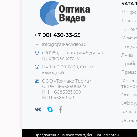
КАТАЛ
Микро
Телес
Бинок
+7 901 430-33-55
Монок
info@optika-video.ru
Подзо
620089, г. Екатеринбург, ул.
Лупы
Циолковского 73
Прибо
Пн-Пт 9:00-17:00, Сб-Вс -
Прице
выходной
Метеос
ООО «Техмакс Трейд»
термом
ОГРН 1156685001373
ИНН 6685083060
Обору
КПП 668501001
Обору
Кольп
Офтал
Предложение не является публичной офертой