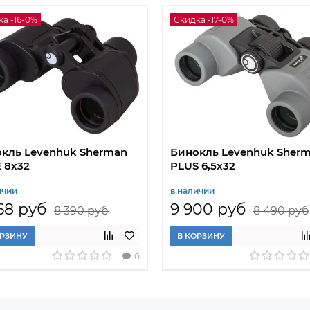
а -16-0%
Скидка -17-0%
кль Levenhuk Sherman
Бинокль Levenhuk Sher
 8x32
PLUS 6,5x32
ичии
в наличии
68 руб
9 900 руб
8 390 руб
8 490 руб
ОРЗИНУ
В КОРЗИНУ
0