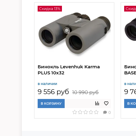
Скидка 13%
Скидк
Бинокль Levenhuk Karma
Бино
PLUS 10x32
BASE
в наличии
в нал
9 556 руб
9 7
10 990 руб
В КОРЗИНУ
В К
0