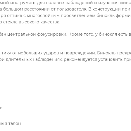
енимый инструмент для полевых наблюдений и изучения жив
а большом расстоянии от пользователя. В конструкции при
аря оптике с многослойным просветлением бинокль формир
 стекла высокого качества.
абан центральной фокусировки. Кроме того, у бинокля ест
ику от небольших ударов и повреждений. Бинокль прекра
ри длительных наблюдениях, рекомендуется установить при
ов
ный талон