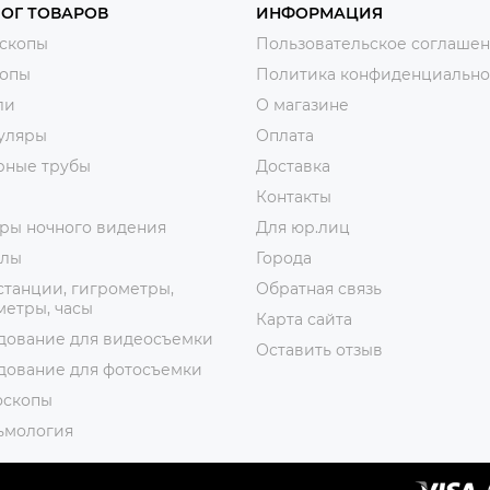
ОГ ТОВАРОВ
ИНФОРМАЦИЯ
скопы
Пользовательское соглаше
копы
Политика конфиденциально
ли
О магазине
уляры
Оплата
рные трубы
Доставка
Контакты
ры ночного видения
Для юр.лиц
лы
Города
танции, гигрометры,
Обратная связь
етры, часы
Карта сайта
дование для видеосъемки
Оставить отзыв
дование для фотосъемки
оскопы
ьмология