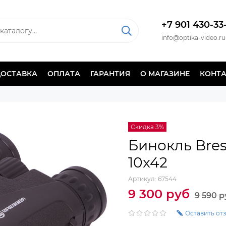
+7 901 430-33
info@optika-video.ru
ДОСТАВКА
ОПЛАТА
ГАРАНТИЯ
О МАГАЗИНЕ
КОНТ
Скидка 3%
Бинокль Bres
10x42
Артикул:
67544
9 300 руб
9 590 р
Оставить от