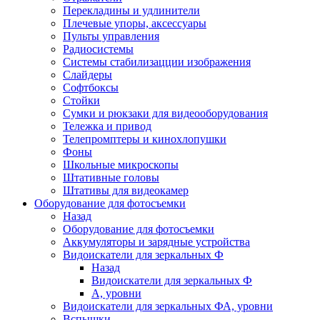
Перекладины и удлинители
Плечевые упоры, аксессуары
Пульты управления
Радиосистемы
Системы стабилизацции изображения
Слайдеры
Софтбоксы
Стойки
Сумки и рюкзаки для видеооборудования
Тележка и привод
Телепромптеры и кинохлопушки
Фоны
Школьные микроскопы
Штативные головы
Штативы для видеокамер
Оборудование для фотосъемки
Назад
Оборудование для фотосъемки
Аккумуляторы и зарядные устройства
Видоискатели для зеркальных Ф
Назад
Видоискатели для зеркальных Ф
А, уровни
Видоискатели для зеркальных ФА, уровни
Вспышки