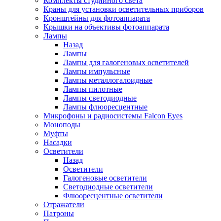
Комплекты студийного света
Краны для установки осветительных приборов
Кронштейны для фотоаппарата
Крышки на объективы фотоаппарата
Лампы
Назад
Лампы
Лампы для галогеновых осветителей
Лампы импульсные
Лампы металлогалоидные
Лампы пилотные
Лампы светодиодные
Лампы флюоресцентные
Микрофоны и радиосистемы Falcon Eyes
Моноподы
Муфты
Насадки
Осветители
Назад
Осветители
Галогеновые осветители
Светодиодные осветители
Флюоресцентные осветители
Отражатели
Патроны