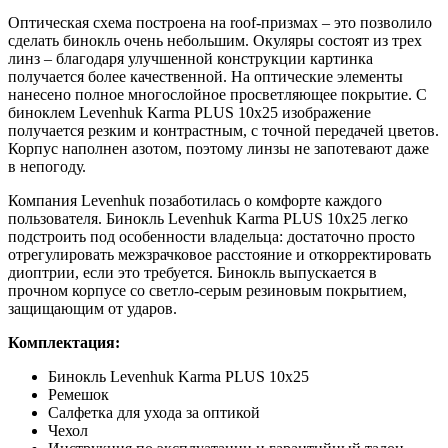
Оптическая схема построена на roof-призмах – это позволило
сделать бинокль очень небольшим. Окуляры состоят из трех
линз – благодаря улучшенной конструкции картинка
получается более качественной. На оптические элементы
нанесено полное многослойное просветляющее покрытие. С
биноклем Levenhuk Karma PLUS 10x25 изображение
получается резким и контрастным, с точной передачей цветов.
Корпус наполнен азотом, поэтому линзы не запотевают даже
в непогоду.
Компания Levenhuk позаботилась о комфорте каждого
пользователя. Бинокль Levenhuk Karma PLUS 10x25 легко
подстроить под особенности владельца: достаточно просто
отрегулировать межзрачковое расстояние и откорректировать
диоптрии, если это требуется. Бинокль выпускается в
прочном корпусе со светло-серым резиновым покрытием,
защищающим от ударов.
Комплектация:
Бинокль Levenhuk Karma PLUS 10x25
Ремешок
Салфетка для ухода за оптикой
Чехол