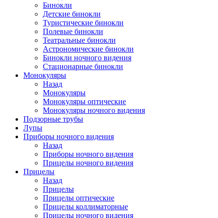
Бинокли
Детские бинокли
Туристические бинокли
Полевые бинокли
Театральные бинокли
Астрономические бинокли
Бинокли ночного видения
Стационарные бинокли
Монокуляры
Назад
Монокуляры
Монокуляры оптические
Монокуляры ночного видения
Подзорные трубы
Лупы
Приборы ночного видения
Назад
Приборы ночного видения
Прицелы ночного видения
Прицелы
Назад
Прицелы
Прицелы оптические
Прицелы коллиматорные
Прицелы ночного видения