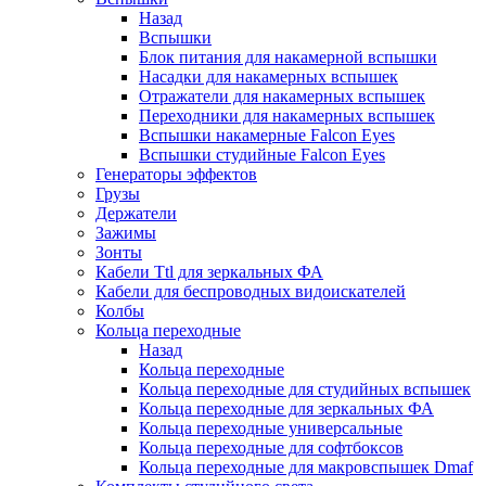
Назад
Вспышки
Блок питания для накамерной вспышки
Насадки для накамерных вспышек
Отражатели для накамерных вспышек
Переходники для накамерных вспышек
Вспышки накамерные Falcon Eyes
Вспышки студийные Falcon Eyes
Генераторы эффектов
Грузы
Держатели
Зажимы
Зонты
Кабели Ttl для зеркальных ФА
Кабели для беспроводных видоискателей
Колбы
Кольца переходные
Назад
Кольца переходные
Кольца переходные для студийных вспышек
Кольца переходные для зеркальных ФА
Кольца переходные универсальные
Кольца переходные для софтбоксов
Кольца переходные для макровспышек Dmaf