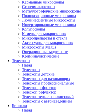
Карманные микроскопы
Стереомикроскопы
Металлографические микроскопы
Поляризационные микроскопы
Люминесцентные микроскопы
Инвертированные микроскопы
Кольпоскопы
Камеры для микроскопов
Микропрепараты и стёкла
Аксессуары для микроскопов
Микроскопы Magus
Операционные модульные
Криминалистические
Телескопы
Назад
Телескопы
Телескопы детские
Телескопы для начинающих
Телескопы профессиональные
Телескоп рефрактор
Телескоп рефлектор
Телескоп зеркально-линзовый
Телескопы с автонаведением
Бинокли
Назад