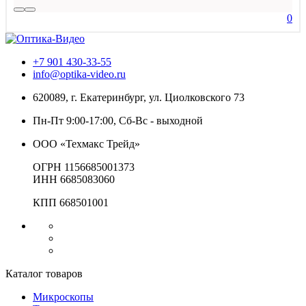
0
+7 901 430-33-55
info@optika-video.ru
620089, г. Екатеринбург, ул. Циолковского 73
Пн-Пт 9:00-17:00, Сб-Вс - выходной
ООО «Техмакс Трейд»
ОГРН 1156685001373
ИНН 6685083060
КПП 668501001
Каталог товаров
Микроскопы