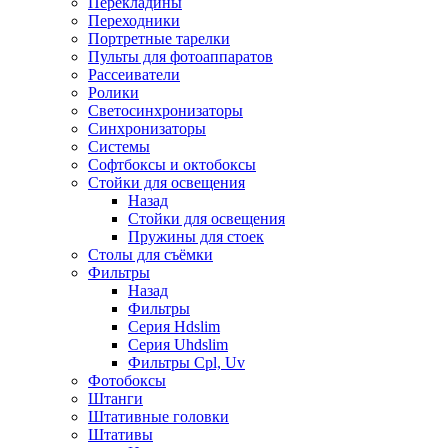
Перекладины
Переходники
Портретные тарелки
Пульты для фотоаппаратов
Рассеиватели
Ролики
Светосинхронизаторы
Синхронизаторы
Системы
Софтбоксы и октобоксы
Стойки для освещения
Назад
Стойки для освещения
Пружины для стоек
Столы для съёмки
Фильтры
Назад
Фильтры
Серия Hdslim
Серия Uhdslim
Фильтры Cpl, Uv
Фотобоксы
Штанги
Штативные головки
Штативы