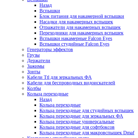
Назад
Вспышки
Блок питания для накамерной вспышки
Насадки для накамерных вспышек
Отражатели для накамерных вспышек
Переходники для накамерных вспышек
Вспышки накамерные Falcon Eyes
Вспышки студийные Falcon Eyes
Генераторы эффектов
Грузы
Держатели
Зажимы
Зонты
Кабели Ttl для зеркальных ФА
Кабели для беспроводных видоискателей
Колбы
Кольца переходные
Назад
Кольца переходные
Кольца переходные для студийных вспышек
Кольца переходные для зеркальных ФА
Кольца переходные универсальные
Кольца переходные для софтбоксов
Кольца переходные для макровспышек Dmaf