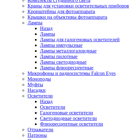
Комплекты студийного света
Краны для установки осветительных приборов
Кронштейны для фотоаппарата
Крышки на объективы фотоаппарата
Лампы
Назад
Лампы
Лампы для галогеновых осветителей
Лампы импульсные
Лампы металлогалоидные
Лампы пилотные
Лампы светодиодные
Лампы флюоресцентные
Микрофоны и радиосистемы Falcon Eyes
Моноподы
Муфты
Насадки
Осветители
Назад
Осветители
Галогеновые осветители
Светодиодные осветители
Флюоресцентные осветители
Отражатели
Патроны