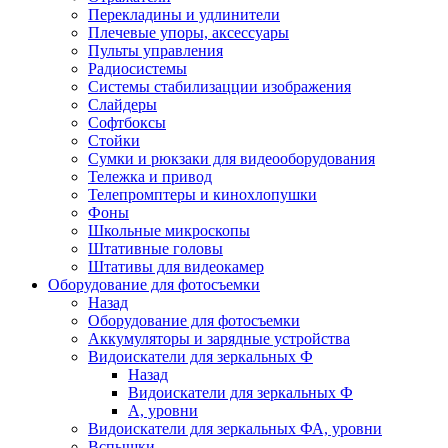
Перекладины и удлинители
Плечевые упоры, аксессуары
Пульты управления
Радиосистемы
Системы стабилизацции изображения
Слайдеры
Софтбоксы
Стойки
Сумки и рюкзаки для видеооборудования
Тележка и привод
Телепромптеры и кинохлопушки
Фоны
Школьные микроскопы
Штативные головы
Штативы для видеокамер
Оборудование для фотосъемки
Назад
Оборудование для фотосъемки
Аккумуляторы и зарядные устройства
Видоискатели для зеркальных Ф
Назад
Видоискатели для зеркальных Ф
А, уровни
Видоискатели для зеркальных ФА, уровни
Вспышки