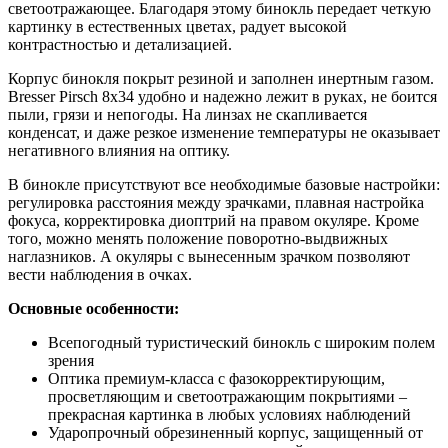
светоотражающее. Благодаря этому бинокль передает четкую
картинку в естественных цветах, радует высокой
контрастностью и детализацией.
Корпус бинокля покрыт резиной и заполнен инертным газом.
Bresser Pirsch 8x34 удобно и надежно лежит в руках, не боится
пыли, грязи и непогоды. На линзах не скапливается
конденсат, и даже резкое изменение температуры не оказывает
негативного влияния на оптику.
В бинокле присутствуют все необходимые базовые настройки:
регулировка расстояния между зрачками, плавная настройка
фокуса, корректировка диоптрий на правом окуляре. Кроме
того, можно менять положение поворотно-выдвижных
наглазников. А окуляры с вынесенным зрачком позволяют
вести наблюдения в очках.
Основные особенности:
Всепогодный туристический бинокль с широким полем
зрения
Оптика премиум-класса с фазокорректирующим,
просветляющим и светоотражающим покрытиями –
прекрасная картинка в любых условиях наблюдений
Ударопрочный обрезиненный корпус, защищенный от