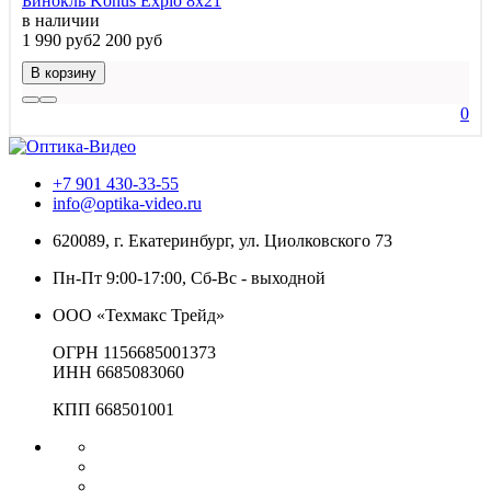
Бинокль Konus Explo 8x21
в наличии
1 990 руб
2 200 руб
В корзину
0
+7 901 430-33-55
info@optika-video.ru
620089, г. Екатеринбург, ул. Циолковского 73
Пн-Пт 9:00-17:00, Сб-Вс - выходной
ООО «Техмакс Трейд»
ОГРН 1156685001373
ИНН 6685083060
КПП 668501001