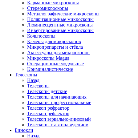
Карманные микроскопы
Стереомикроскопы
Металлографические микроскопы
Поляризационные микроскопы
Люминесцентные микроскопы
Инвертированные микроскопы
Кольпоскопы
Камеры для микроскопов
Микропрепараты и стёкла
Аксессуары для микроскопов
Микроскопы Magus
Операционные модульные
Криминалистические
Телескопы
Назад
Телескопы
Телескопы детские
Телескопы для начинающих
Телескопы профессиональные
Телескоп рефрактор
Телескоп рефлектор
Телескоп зеркально-линзовый
Телескопы с автонаведением
Бинокли
Назад