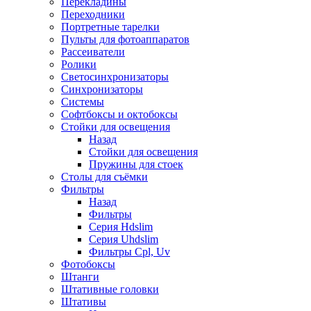
Перекладины
Переходники
Портретные тарелки
Пульты для фотоаппаратов
Рассеиватели
Ролики
Светосинхронизаторы
Синхронизаторы
Системы
Софтбоксы и октобоксы
Стойки для освещения
Назад
Стойки для освещения
Пружины для стоек
Столы для съёмки
Фильтры
Назад
Фильтры
Серия Hdslim
Серия Uhdslim
Фильтры Cpl, Uv
Фотобоксы
Штанги
Штативные головки
Штативы