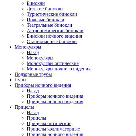
Бинокли
Детские бинокли
Туристические бинокли
Полевые бинокли
Театральные бинокли
Астрономические бинокли
Бинокли ночного видения
Стационарные бинокли
Монокуляры
Назад
Монокуляры
Монокуляры оптические
Монокуляры ночного видения
Подзорные трубы
Лупы
Приборы ночного видения
Назад
Приборы ночного видения
Прицелы ночного видения
Прицелы
Назад
Прицелы
Прицелы оптические
Прицелы коллиматорные
Прицелы ночного видения