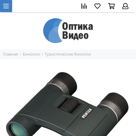
Главная
Бинокли
Туристические бинокли