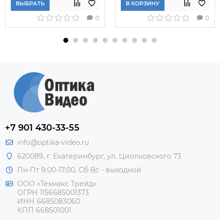
ВЫБРАТЬ
В КОРЗИНУ
0
0
+7 901 430-33-55
info@optika-video.ru
620089, г. Екатеринбург, ул. Циолковского 73
Пн-Пт 9:00-17:00, Сб-Вс - выходной
ООО «Техмакс Трейд»
ОГРН 1156685001373
ИНН 6685083060
КПП 668501001