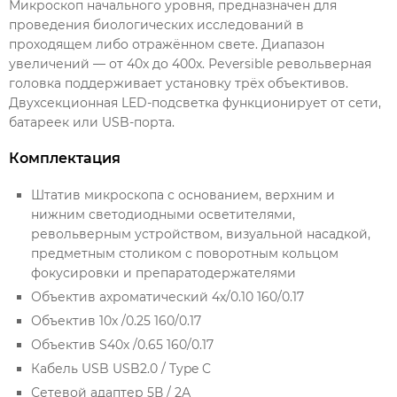
Микроскоп начального уровня, предназначен для
проведения биологических исследований в
проходящем либо отражённом свете. Диапазон
увеличений — от 40х до 400х. Реversible револьверная
головка поддерживает установку трёх объективов.
Двухсекционная LED-подсветка функционирует от сети,
батареек или USB-порта.
Комплектация
Штатив микроскопа с основанием, верхним и
нижним светодиодными осветителями,
револьверным устройством, визуальной насадкой,
предметным столиком с поворотным кольцом
фокусировки и препаратодержателями
Объектив ахроматический 4х/0.10 160/0.17
Объектив 10х /0.25 160/0.17
Объектив S40х /0.65 160/0.17
Кабель USB USB2.0 / Type C
Сетевой адаптер 5В / 2А