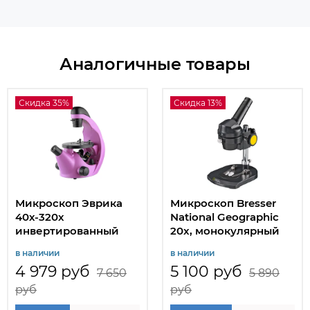
Аналогичные товары
Скидка 35%
Скидка 13%
Микроскоп Эврика
Микроскоп Bresser
40х-320х
National Geographic
инвертированный
20x, монокулярный
в наличии
в наличии
4 979 руб
5 100 руб
7 650
5 890
руб
руб