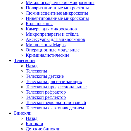
Металлографические микроскопы
Поляризационные микроскопы
Люминесцентные микроскопы
Инвертированные микроскопы
Кольпоскопы
Камеры для микроскопов
Микропрепараты и стёкла
Аксессуары для микроскопов
Микроскопы Magus
Операционные модульные
Криминалистические
Телескопы
Назад
Телескопы
Телескопы детские
Телескопы для начинающих
Телескопы профессиональные
Телескоп рефрактор
Телескоп рефлектор
Телескоп зеркально-линзовый
Телескопы с автонаведением
Бинокли
Назад
Бинокли
Детские бинокли