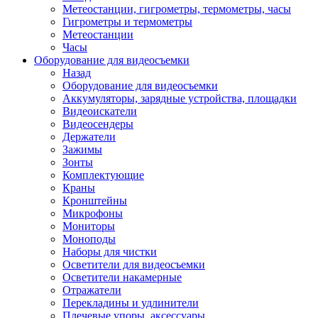
Метеостанции, гигрометры, термометры, часы
Гигрометры и термометры
Метеостанции
Часы
Оборудование для видеосъемки
Назад
Оборудование для видеосъемки
Аккумуляторы, зарядные устройства, площадки
Видеоискатели
Видеосендеры
Держатели
Зажимы
Зонты
Комплектующие
Краны
Кронштейны
Микрофоны
Мониторы
Моноподы
Наборы для чистки
Осветители для видеосъемки
Осветители накамерные
Отражатели
Перекладины и удлинители
Плечевые упоры, аксессуары