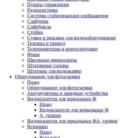
Пульты управления
Радиосистемы
Системы стабилизацции изображения
Слайдеры
Софтбоксы
Стойки
Сумки и рюкзаки для видеооборудования
Тележка и привод
Телепромптеры и кинохлопушки
Фоны
Школьные микроскопы
Штативные головы
Штативы для видеокамер
Оборудование для фотосъемки
Назад
Оборудование для фотосъемки
Аккумуляторы и зарядные устройства
Видоискатели для зеркальных Ф
Назад
Видоискатели для зеркальных Ф
А, уровни
Видоискатели для зеркальных ФА, уровни
Вспышки
Назад
Вспышки