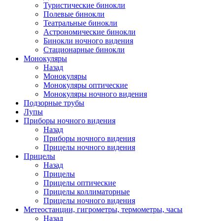
Туристические бинокли
Полевые бинокли
Театральные бинокли
Астрономические бинокли
Бинокли ночного видения
Стационарные бинокли
Монокуляры
Назад
Монокуляры
Монокуляры оптические
Монокуляры ночного видения
Подзорные трубы
Лупы
Приборы ночного видения
Назад
Приборы ночного видения
Прицелы ночного видения
Прицелы
Назад
Прицелы
Прицелы оптические
Прицелы коллиматорные
Прицелы ночного видения
Метеостанции, гигрометры, термометры, часы
Назад