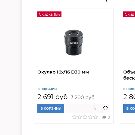
Скидка 16%
Скид
Окуляр 16х/16 D30 мм
Объе
беск
в наличии
в нал
2 691 руб
2 8
3 200 руб
В КОРЗИНУ
В К
0