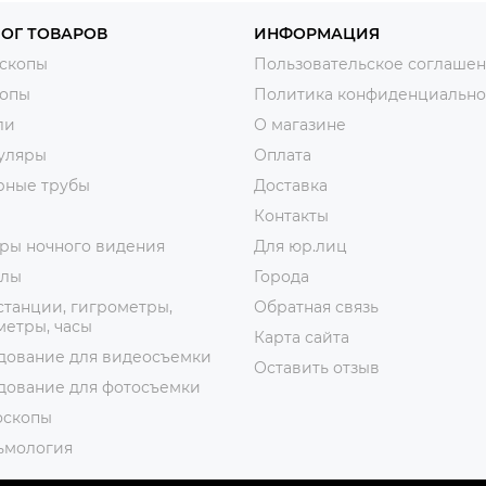
ОГ ТОВАРОВ
ИНФОРМАЦИЯ
скопы
Пользовательское соглаше
копы
Политика конфиденциально
ли
О магазине
уляры
Оплата
рные трубы
Доставка
Контакты
ры ночного видения
Для юр.лиц
лы
Города
танции, гигрометры,
Обратная связь
етры, часы
Карта сайта
дование для видеосъемки
Оставить отзыв
дование для фотосъемки
оскопы
ьмология