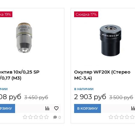
ка 19%
Скидка 17%
ктив 10х/0,25 SP
Окуляр WF20X (Стерео
/0,17 (М3)
МС-3,4)
ичии
в наличии
08 руб
2 903 руб
3 450 руб
3 500 руб
ОРЗИНУ
В КОРЗИНУ
0