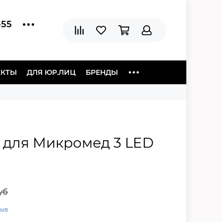
-55
АКТЫ
ДЛЯ ЮР.ЛИЦ
БРЕНДЫ
6 для Микромед 3 LED
уб
зыв