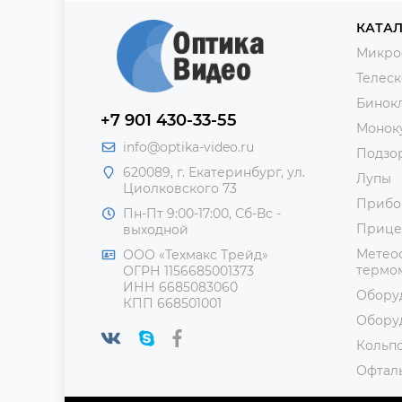
КАТАЛ
Микро
Телес
Бинок
+7 901 430-33-55
Монок
info@optika-video.ru
Подзо
620089, г. Екатеринбург, ул.
Лупы
Циолковского 73
Прибо
Пн-Пт 9:00-17:00, Сб-Вс -
Прице
выходной
Метеос
ООО «Техмакс Трейд»
термом
ОГРН 1156685001373
ИНН 6685083060
Обору
КПП 668501001
Обору
Кольп
Офтал