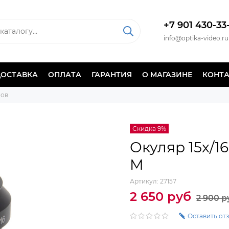
+7 901 430-33
info@optika-video.ru
ДОСТАВКА
ОПЛАТА
ГАРАНТИЯ
О МАГАЗИНЕ
КОНТ
пов
Скидка 9%
Окуляр 15х/1
M
Артикул:
27157
2 650 руб
2 900 р
Оставить от