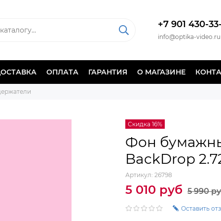
+7 901 430-33
info@optika-video.ru
ДОСТАВКА
ОПЛАТА
ГАРАНТИЯ
О МАГАЗИНЕ
КОНТ
держатели
Скидка 16%
Фон бумажны
BackDrop 2.7
Артикул:
26798
5 010 руб
5 990 р
Оставить от