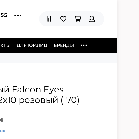
-55
АКТЫ
ДЛЯ ЮР.ЛИЦ
БРЕНДЫ
й Falcon Eyes
2x10 розовый (170)
уб
зыв