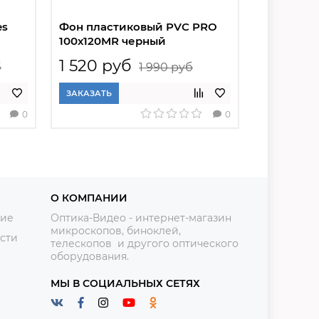
es
Фон пластиковый PVC PRO
Фон плас
100х120MR черный
60х130M 
1 520 руб
820 ру
б
1 990 руб
ЗАКАЗАТЬ
ЗАКАЗАТЬ
0
0
О КОМПАНИИ
ние
Оптика-Видео - интернет-магазин
микроскопов, биноклей,
сти
телескопов и другого оптического
оборудования.
МЫ В СОЦИАЛЬНЫХ СЕТЯХ