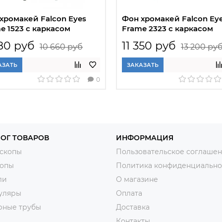
хромакей Falcon Eyes
Фон хромакей Falcon Ey
e 1523 с каркасом
Frame 2323 с каркасом
80 руб
11 350 руб
10 660 руб
13 200 ру
АЗАТЬ
ЗАКАЗАТЬ
0
ОГ ТОВАРОВ
ИНФОРМАЦИЯ
скопы
Пользовательское соглаше
копы
Политика конфиденциально
ли
О магазине
уляры
Оплата
рные трубы
Доставка
Контакты