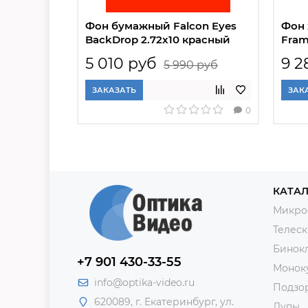
Фон бумажный Falcon Eyes
Фон 
BackDrop 2.72x10 красный
Fram
(56)
5 010 руб
9 2
5 990 руб
ЗАКАЗАТЬ
ЗАК
0
КАТАЛ
Микро
Телес
Бинок
+7 901 430-33-55
Монок
info@optika-video.ru
Подзо
620089, г. Екатеринбург, ул.
Лупы