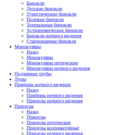
Бинокли
Детские бинокли
Туристические бинокли
Полевые бинокли
Театральные бинокли
Астрономические бинокли
Бинокли ночного видения
Стационарные бинокли
Монокуляры
Назад
Монокуляры
Монокуляры оптические
Монокуляры ночного видения
Подзорные трубы
Лупы
Приборы ночного видения
Назад
Приборы ночного видения
Прицелы ночного видения
Прицелы
Назад
Прицелы
Прицелы оптические
Прицелы коллиматорные
Прицелы ночного видения