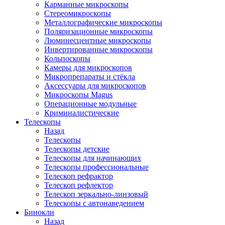
Карманные микроскопы
Стереомикроскопы
Металлографические микроскопы
Поляризационные микроскопы
Люминесцентные микроскопы
Инвертированные микроскопы
Кольпоскопы
Камеры для микроскопов
Микропрепараты и стёкла
Аксессуары для микроскопов
Микроскопы Magus
Операционные модульные
Криминалистические
Телескопы
Назад
Телескопы
Телескопы детские
Телескопы для начинающих
Телескопы профессиональные
Телескоп рефрактор
Телескоп рефлектор
Телескоп зеркально-линзовый
Телескопы с автонаведением
Бинокли
Назад