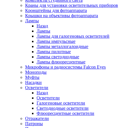
Комплекты студийного света
Краны для установки осветительных приборов
Кронштейны для фотоаппарата
Крышки на объективы фотоаппарата
Лампы
Назад
Лампы
Лампы для галогеновых осветителей
Лампы импульсные
Лампы металлогалоидные
Лампы пилотные
Лампы светодиодные
Лампы флюоресцентные
Микрофоны и радиосистемы Falcon Eyes
Моноподы
Муфты
Насадки
Осветители
Назад
Осветители
Галогеновые осветители
Светодиодные осветители
Флюоресцентные осветители
Отражатели
Патроны