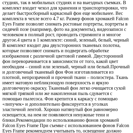
студиях, так в мобильных студиях и на выездных съемках. В
комплект входит чехол для хранения и транспортировки, что
делает быстросборный каркасный фон еще мобильнее. Вес
комплекта в чехле всего 4.7 кг. Размер фонов хромакей Falcon
Eyes Frame позволят снимать ростовые портреты, портреты в
сидячей позе (например, фото на документы), видеозаписи с
человеком в полный рост, проводить стриминги и многое
другое.4 цвета в 1 комплекте: синий, зеленый, белый, черный
В комплект входит два двухсторонних тканевых полотна,
которые позволяют снимать и подвергать обработке
изображения с различной цветовой гаммой. Двусторонний
фон переворачивается в зависимости от того, какой цвет
необходим – синий или зеленый, черный или белый.Прочный
и долговечный тканевый фон Фон изготавливается из
плотной, непрозрачной и прочной ткани – полиэстера. Ткань
имеет матовую небликующую поверхность и яркую
долговечную окраску. Тканевый фон легко очищается сухой
мягкой тряпкой или же накопленная пыль сдувается с
помощью пылесоса. Фон крепится к каркасу с помощью
«липучек» и дополнительно фиксируется в уголках
эластичной лентой. Хорошо натянутый фон равномерно
освещается, на нем не появляются ненужные тени и
блики.Рекомендации по использованию фонов хромакей
Falcon Eyes Frame При съемке с использованием фонов Falcon
Eyes Frame рекомендуем учитывать то, освещение должно