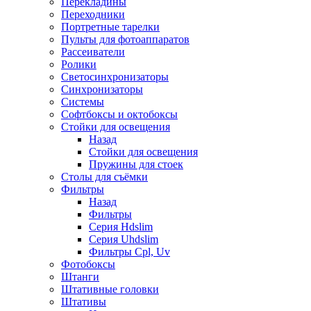
Перекладины
Переходники
Портретные тарелки
Пульты для фотоаппаратов
Рассеиватели
Ролики
Светосинхронизаторы
Синхронизаторы
Системы
Софтбоксы и октобоксы
Стойки для освещения
Назад
Стойки для освещения
Пружины для стоек
Столы для съёмки
Фильтры
Назад
Фильтры
Серия Hdslim
Серия Uhdslim
Фильтры Cpl, Uv
Фотобоксы
Штанги
Штативные головки
Штативы