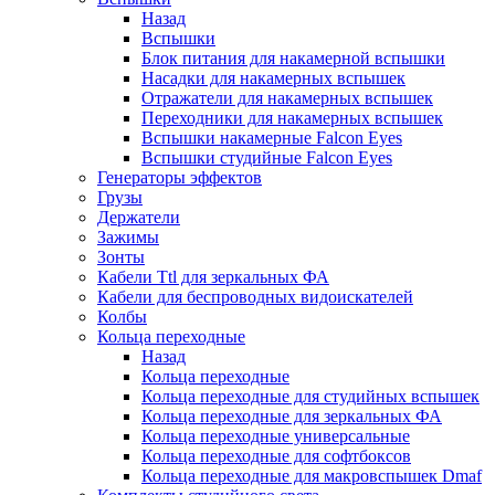
Назад
Вспышки
Блок питания для накамерной вспышки
Насадки для накамерных вспышек
Отражатели для накамерных вспышек
Переходники для накамерных вспышек
Вспышки накамерные Falcon Eyes
Вспышки студийные Falcon Eyes
Генераторы эффектов
Грузы
Держатели
Зажимы
Зонты
Кабели Ttl для зеркальных ФА
Кабели для беспроводных видоискателей
Колбы
Кольца переходные
Назад
Кольца переходные
Кольца переходные для студийных вспышек
Кольца переходные для зеркальных ФА
Кольца переходные универсальные
Кольца переходные для софтбоксов
Кольца переходные для макровспышек Dmaf