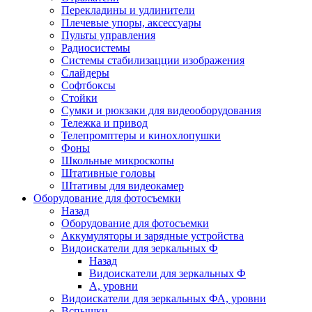
Перекладины и удлинители
Плечевые упоры, аксессуары
Пульты управления
Радиосистемы
Системы стабилизацции изображения
Слайдеры
Софтбоксы
Стойки
Сумки и рюкзаки для видеооборудования
Тележка и привод
Телепромптеры и кинохлопушки
Фоны
Школьные микроскопы
Штативные головы
Штативы для видеокамер
Оборудование для фотосъемки
Назад
Оборудование для фотосъемки
Аккумуляторы и зарядные устройства
Видоискатели для зеркальных Ф
Назад
Видоискатели для зеркальных Ф
А, уровни
Видоискатели для зеркальных ФА, уровни
Вспышки