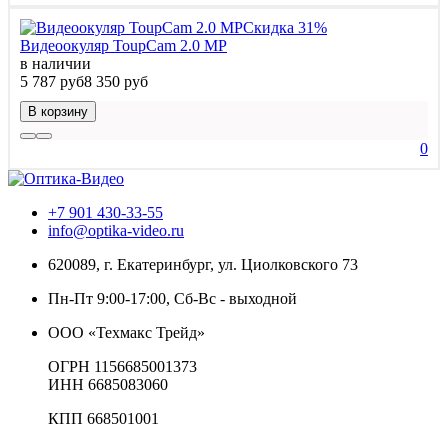
Скидка 31%
Видеоокуляр ToupCam 2.0 MP
в наличии
5 787 руб
8 350 руб
В корзину
0
+7 901 430-33-55
info@optika-video.ru
620089, г. Екатеринбург, ул. Циолковского 73
Пн-Пт 9:00-17:00, Сб-Вс - выходной
ООО «Техмакс Трейд»
ОГРН 1156685001373
ИНН 6685083060
КПП 668501001