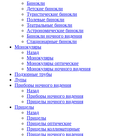
Бинокли
Детские бинокли
Туристические бинокли
Полевые бинокли
Театральные бинокли
Астрономические бинокли
Бинокли ночного видения
Стационарные бинокли
Монокуляры
Назад
Монокуляры
Монокуляры оптические
Монокуляры ночного видения
Подзорные трубы
Лупы
Приборы ночного видения
Назад
Приборы ночного видения
Прицелы ночного видения
Прицелы
Назад
Прицелы
Прицелы оптические
Прицелы коллиматорные
Прицелы ночного видения