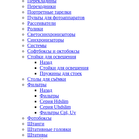
Перекладины
Переходники
Портретные тарелки
Пульты для фотоаппаратов
Рассеиватели
Ролики
Светосинхронизаторы
Синхронизаторы
Системы
Софтбоксы и октобоксы
Стойки для освещения
Назад
Стойки для освещения
Пружины для стоек
Столы для съёмки
Фильтры
Назад
Фильтры
Серия Hdslim
Серия Uhdslim
Фильтры Cpl, Uv
Фотобоксы
Штанги
Штативные головки
Штативы