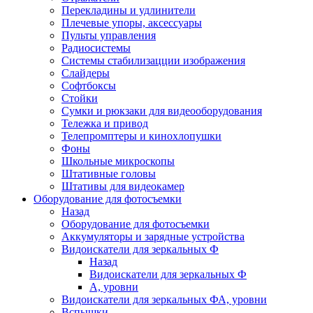
Перекладины и удлинители
Плечевые упоры, аксессуары
Пульты управления
Радиосистемы
Системы стабилизацции изображения
Слайдеры
Софтбоксы
Стойки
Сумки и рюкзаки для видеооборудования
Тележка и привод
Телепромптеры и кинохлопушки
Фоны
Школьные микроскопы
Штативные головы
Штативы для видеокамер
Оборудование для фотосъемки
Назад
Оборудование для фотосъемки
Аккумуляторы и зарядные устройства
Видоискатели для зеркальных Ф
Назад
Видоискатели для зеркальных Ф
А, уровни
Видоискатели для зеркальных ФА, уровни
Вспышки