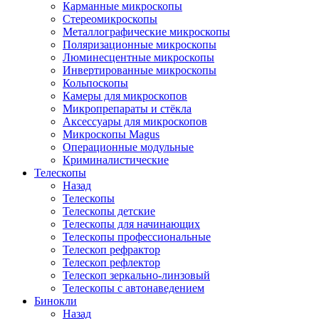
Карманные микроскопы
Стереомикроскопы
Металлографические микроскопы
Поляризационные микроскопы
Люминесцентные микроскопы
Инвертированные микроскопы
Кольпоскопы
Камеры для микроскопов
Микропрепараты и стёкла
Аксессуары для микроскопов
Микроскопы Magus
Операционные модульные
Криминалистические
Телескопы
Назад
Телескопы
Телескопы детские
Телескопы для начинающих
Телескопы профессиональные
Телескоп рефрактор
Телескоп рефлектор
Телескоп зеркально-линзовый
Телескопы с автонаведением
Бинокли
Назад