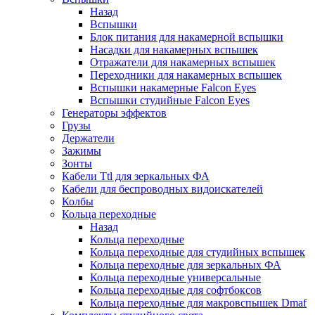
Назад
Вспышки
Блок питания для накамерной вспышки
Насадки для накамерных вспышек
Отражатели для накамерных вспышек
Переходники для накамерных вспышек
Вспышки накамерные Falcon Eyes
Вспышки студийные Falcon Eyes
Генераторы эффектов
Грузы
Держатели
Зажимы
Зонты
Кабели Ttl для зеркальных ФА
Кабели для беспроводных видоискателей
Колбы
Кольца переходные
Назад
Кольца переходные
Кольца переходные для студийных вспышек
Кольца переходные для зеркальных ФА
Кольца переходные универсальные
Кольца переходные для софтбоксов
Кольца переходные для макровспышек Dmaf