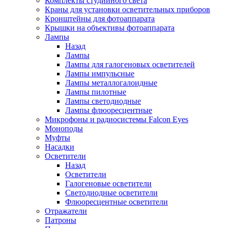
Комплекты студийного света
Краны для установки осветительных приборов
Кронштейны для фотоаппарата
Крышки на объективы фотоаппарата
Лампы
Назад
Лампы
Лампы для галогеновых осветителей
Лампы импульсные
Лампы металлогалоидные
Лампы пилотные
Лампы светодиодные
Лампы флюоресцентные
Микрофоны и радиосистемы Falcon Eyes
Моноподы
Муфты
Насадки
Осветители
Назад
Осветители
Галогеновые осветители
Светодиодные осветители
Флюоресцентные осветители
Отражатели
Патроны