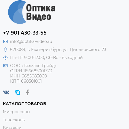
+7 901 430-33-55
info@optika-video.ru
620089, г. Екатеринбург, ул. Циолковского 73
Пн-Пт 9:00-17:00, Сб-Вс - выходной
ООО «Техмакс Трейд»
ОГРН 1156685001373
ИНН 6685083060
КПП 668501001
КАТАЛОГ ТОВАРОВ
Микроскопы
Телескопы
Бинокли