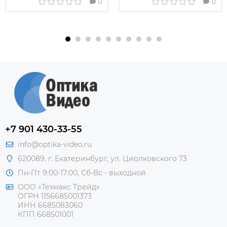
0
0
+7 901 430-33-55
info@optika-video.ru
620089, г. Екатеринбург, ул. Циолковского 73
Пн-Пт 9:00-17:00, Сб-Вс - выходной
ООО «Техмакс Трейд»
ОГРН 1156685001373
ИНН 6685083060
КПП 668501001