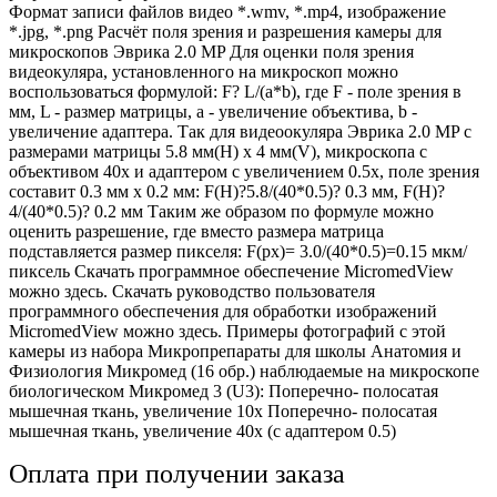
Формат записи файлов видео *.wmv, *.mp4, изображение
*.jpg, *.png Расчёт поля зрения и разрешения камеры для
микроскопов Эврика 2.0 MP Для оценки поля зрения
видеокуляра, установленного на микроскоп можно
воспользоваться формулой: F? L/(а*b), где F - поле зрения в
мм, L - размер матрицы, а - увеличение объектива, b -
увеличение адаптера. Так для видеоокуляра Эврика 2.0 MP c
размерами матрицы 5.8 мм(Н) х 4 мм(V), микроскопа c
объективом 40х и адаптером c увеличением 0.5х, поле зрения
составит 0.3 мм х 0.2 мм: F(Н)?5.8/(40*0.5)? 0.3 мм, F(Н)?
4/(40*0.5)? 0.2 мм Таким же образом по формуле можно
оценить разрешение, где вместо размера матрица
подставляется размер пикселя: F(рх)= 3.0/(40*0.5)=0.15 мкм/
пиксель Скачать программное обеспечение MicromedView
можно здесь. Скачать руководство пользователя
программного обеспечения для обработки изображений
MicromedView можно здесь. Примеры фотографий с этой
камеры из набора Микропрепараты для школы Анатомия и
Физиология Микромед (16 обр.) наблюдаемые на микроскопе
биологическом Микромед 3 (U3): Поперечно- полосатая
мышечная ткань, увеличение 10х Поперечно- полосатая
мышечная ткань, увеличение 40х (с адаптером 0.5)
Оплата при получении заказа