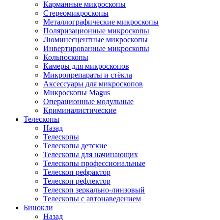
Карманные микроскопы
Стереомикроскопы
Металлографические микроскопы
Поляризационные микроскопы
Люминесцентные микроскопы
Инвертированные микроскопы
Кольпоскопы
Камеры для микроскопов
Микропрепараты и стёкла
Аксессуары для микроскопов
Микроскопы Magus
Операционные модульные
Криминалистические
Телескопы
Назад
Телескопы
Телескопы детские
Телескопы для начинающих
Телескопы профессиональные
Телескоп рефрактор
Телескоп рефлектор
Телескоп зеркально-линзовый
Телескопы с автонаведением
Бинокли
Назад