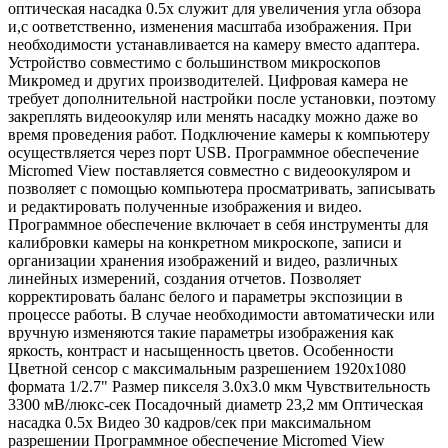
оптическая насадка 0.5х служит для увеличения угла обзора
и,с оответственно, изменения масштаба изображения. При
необходимости устанавливается на камеру вместо адаптера.
Устройство совместимо с большинством микроскопов
Микромед и других производителей. Цифровая камера не
требует дополнительной настройки после установки, поэтому
закреплять видеоокуляр или менять насадку можно даже во
время проведения работ. Подключение камеры к компьютеру
осуществляется через порт USB. Программное обеспечение
Micromed View поставляется совместно с видеоокуляром и
позволяет с помощью компьютера просматривать, записывать
и редактировать полученные изображения и видео.
Программное обеспечение включает в себя инструменты для
калибровки камеры на конкретном микроскопе, записи и
организации хранения изображений и видео, различных
линейных измерений, создания отчетов. Позволяет
корректировать баланс белого и параметры экспозиции в
процессе работы. В случае необходимости автоматически или
вручную изменяются такие параметры изображения как
яркость, контраст и насыщенность цветов. Особенности
Цветной сенсор с максимальным разрешением 1920х1080
формата 1/2.7" Размер пикселя 3.0x3.0 мкм Чувствительность
3300 мВ/люкс-сек Посадочный диаметр 23,2 мм Оптическая
насадка 0.5х Видео 30 кадров/сек при максимальном
разрешении Программное обеспечение Micromed View