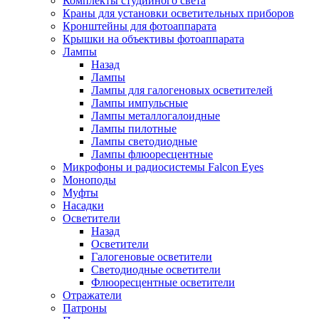
Комплекты студийного света
Краны для установки осветительных приборов
Кронштейны для фотоаппарата
Крышки на объективы фотоаппарата
Лампы
Назад
Лампы
Лампы для галогеновых осветителей
Лампы импульсные
Лампы металлогалоидные
Лампы пилотные
Лампы светодиодные
Лампы флюоресцентные
Микрофоны и радиосистемы Falcon Eyes
Моноподы
Муфты
Насадки
Осветители
Назад
Осветители
Галогеновые осветители
Светодиодные осветители
Флюоресцентные осветители
Отражатели
Патроны