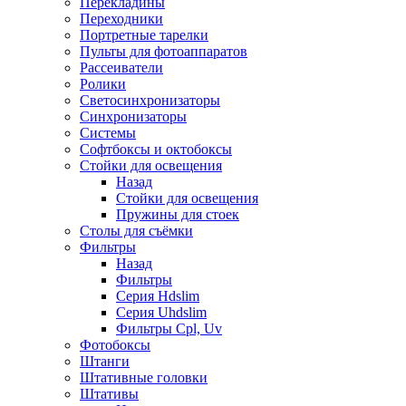
Перекладины
Переходники
Портретные тарелки
Пульты для фотоаппаратов
Рассеиватели
Ролики
Светосинхронизаторы
Синхронизаторы
Системы
Софтбоксы и октобоксы
Стойки для освещения
Назад
Стойки для освещения
Пружины для стоек
Столы для съёмки
Фильтры
Назад
Фильтры
Серия Hdslim
Серия Uhdslim
Фильтры Cpl, Uv
Фотобоксы
Штанги
Штативные головки
Штативы