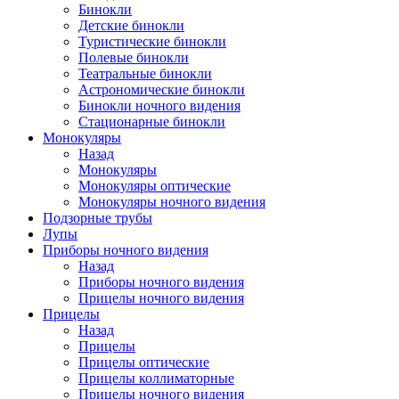
Бинокли
Детские бинокли
Туристические бинокли
Полевые бинокли
Театральные бинокли
Астрономические бинокли
Бинокли ночного видения
Стационарные бинокли
Монокуляры
Назад
Монокуляры
Монокуляры оптические
Монокуляры ночного видения
Подзорные трубы
Лупы
Приборы ночного видения
Назад
Приборы ночного видения
Прицелы ночного видения
Прицелы
Назад
Прицелы
Прицелы оптические
Прицелы коллиматорные
Прицелы ночного видения