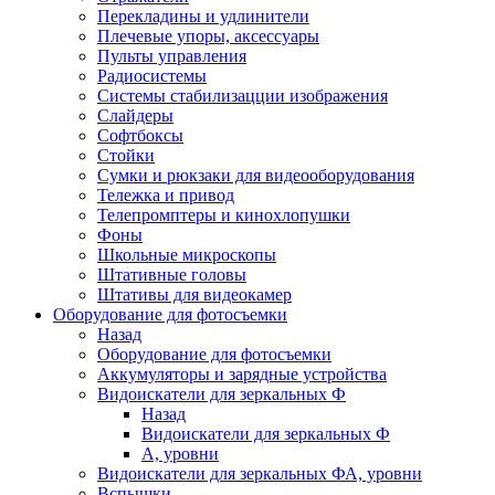
Перекладины и удлинители
Плечевые упоры, аксессуары
Пульты управления
Радиосистемы
Системы стабилизацции изображения
Слайдеры
Софтбоксы
Стойки
Сумки и рюкзаки для видеооборудования
Тележка и привод
Телепромптеры и кинохлопушки
Фоны
Школьные микроскопы
Штативные головы
Штативы для видеокамер
Оборудование для фотосъемки
Назад
Оборудование для фотосъемки
Аккумуляторы и зарядные устройства
Видоискатели для зеркальных Ф
Назад
Видоискатели для зеркальных Ф
А, уровни
Видоискатели для зеркальных ФА, уровни
Вспышки