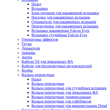
Назад
Вспышки
Блок питания для накамерной вспышки
Насадки для накамерных вспышек
Отражатели для накамерных вспышек
Переходники для накамерных вспышек
Вспышки накамерные Falcon Eyes
Вспышки студийные Falcon Eyes
Генераторы эффектов
Грузы
Держатели
Зажимы
Зонты
Кабели Ttl для зеркальных ФА
Кабели для беспроводных видоискателей
Колбы
Кольца переходные
Назад
Кольца переходные
Кольца переходные для студийных вспышек
Кольца переходные для зеркальных ФА
Кольца переходные универсальные
Кольца переходные для софтбоксов
Кольца переходные для макровспышек Dmaf