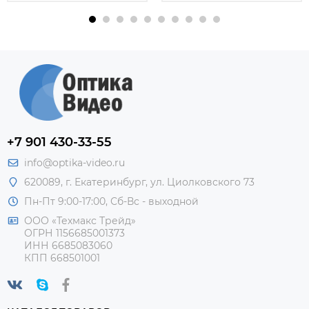
+7 901 430-33-55
info@optika-video.ru
620089, г. Екатеринбург, ул. Циолковского 73
Пн-Пт 9:00-17:00, Сб-Вс - выходной
ООО «Техмакс Трейд»
ОГРН 1156685001373
ИНН 6685083060
КПП 668501001