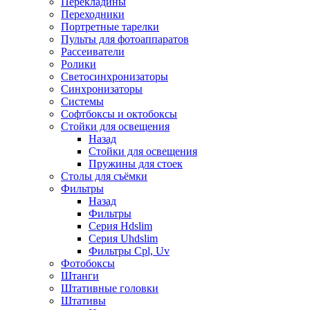
Перекладины
Переходники
Портретные тарелки
Пульты для фотоаппаратов
Рассеиватели
Ролики
Светосинхронизаторы
Синхронизаторы
Системы
Софтбоксы и октобоксы
Стойки для освещения
Назад
Стойки для освещения
Пружины для стоек
Столы для съёмки
Фильтры
Назад
Фильтры
Серия Hdslim
Серия Uhdslim
Фильтры Cpl, Uv
Фотобоксы
Штанги
Штативные головки
Штативы