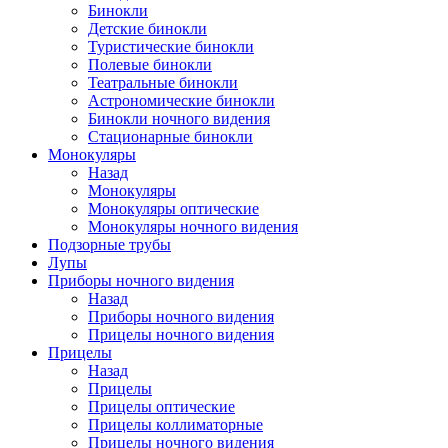
Бинокли
Детские бинокли
Туристические бинокли
Полевые бинокли
Театральные бинокли
Астрономические бинокли
Бинокли ночного видения
Стационарные бинокли
Монокуляры
Назад
Монокуляры
Монокуляры оптические
Монокуляры ночного видения
Подзорные трубы
Лупы
Приборы ночного видения
Назад
Приборы ночного видения
Прицелы ночного видения
Прицелы
Назад
Прицелы
Прицелы оптические
Прицелы коллиматорные
Прицелы ночного видения