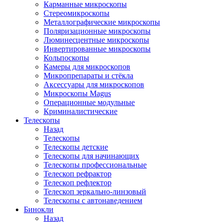
Карманные микроскопы
Стереомикроскопы
Металлографические микроскопы
Поляризационные микроскопы
Люминесцентные микроскопы
Инвертированные микроскопы
Кольпоскопы
Камеры для микроскопов
Микропрепараты и стёкла
Аксессуары для микроскопов
Микроскопы Magus
Операционные модульные
Криминалистические
Телескопы
Назад
Телескопы
Телескопы детские
Телескопы для начинающих
Телескопы профессиональные
Телескоп рефрактор
Телескоп рефлектор
Телескоп зеркально-линзовый
Телескопы с автонаведением
Бинокли
Назад