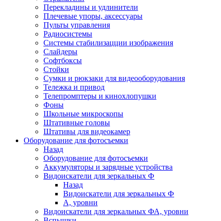
Перекладины и удлинители
Плечевые упоры, аксессуары
Пульты управления
Радиосистемы
Системы стабилизацции изображения
Слайдеры
Софтбоксы
Стойки
Сумки и рюкзаки для видеооборудования
Тележка и привод
Телепромптеры и кинохлопушки
Фоны
Школьные микроскопы
Штативные головы
Штативы для видеокамер
Оборудование для фотосъемки
Назад
Оборудование для фотосъемки
Аккумуляторы и зарядные устройства
Видоискатели для зеркальных Ф
Назад
Видоискатели для зеркальных Ф
А, уровни
Видоискатели для зеркальных ФА, уровни
Вспышки