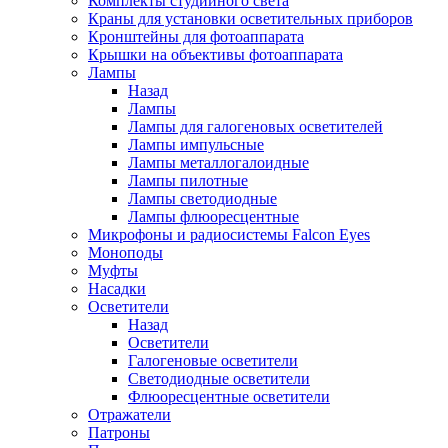
Комплекты студийного света
Краны для установки осветительных приборов
Кронштейны для фотоаппарата
Крышки на объективы фотоаппарата
Лампы
Назад
Лампы
Лампы для галогеновых осветителей
Лампы импульсные
Лампы металлогалоидные
Лампы пилотные
Лампы светодиодные
Лампы флюоресцентные
Микрофоны и радиосистемы Falcon Eyes
Моноподы
Муфты
Насадки
Осветители
Назад
Осветители
Галогеновые осветители
Светодиодные осветители
Флюоресцентные осветители
Отражатели
Патроны