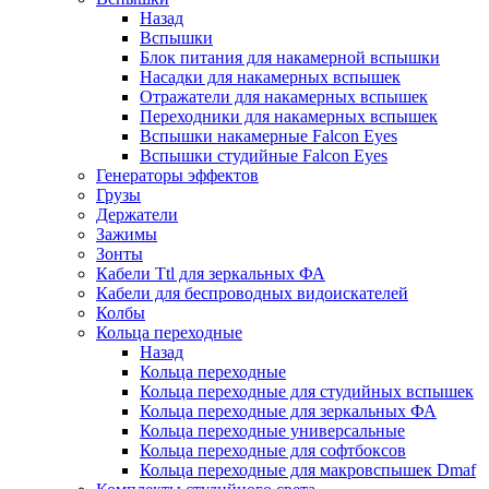
Назад
Вспышки
Блок питания для накамерной вспышки
Насадки для накамерных вспышек
Отражатели для накамерных вспышек
Переходники для накамерных вспышек
Вспышки накамерные Falcon Eyes
Вспышки студийные Falcon Eyes
Генераторы эффектов
Грузы
Держатели
Зажимы
Зонты
Кабели Ttl для зеркальных ФА
Кабели для беспроводных видоискателей
Колбы
Кольца переходные
Назад
Кольца переходные
Кольца переходные для студийных вспышек
Кольца переходные для зеркальных ФА
Кольца переходные универсальные
Кольца переходные для софтбоксов
Кольца переходные для макровспышек Dmaf