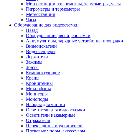
Метеостанции, гигрометры, термометры, часы
Гигрометры и термометры
Метеостанции
Часы
Оборудование для видеосъемки
Назад
Оборудование для видеосъемки
Аккумуляторы, зарядные устройства, площадки
Видеоискатели
Видеосендеры
Держатели
Зажимы
Зонты
Комплектующие
Краны
Кронштейны
Микрофоны
Мониторы
Моноподы
Наборы для чистки
Осветители для видеосъемки
Осветители накамерные
Отражатели
Перекладины и удлинители
Плечевые упоры, аксессуары