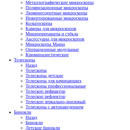
Металлографические микроскопы
Поляризационные микроскопы
Люминесцентные микроскопы
Инвертированные микроскопы
Кольпоскопы
Камеры для микроскопов
Микропрепараты и стёкла
Аксессуары для микроскопов
Микроскопы Magus
Операционные модульные
Криминалистические
Телескопы
Назад
Телескопы
Телескопы детские
Телескопы для начинающих
Телескопы профессиональные
Телескоп рефрактор
Телескоп рефлектор
Телескоп зеркально-линзовый
Телескопы с автонаведением
Бинокли
Назад
Бинокли
Детские бинокли