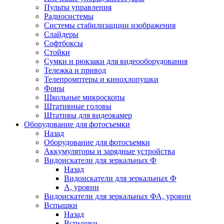
Пульты управления
Радиосистемы
Системы стабилизацции изображения
Слайдеры
Софтбоксы
Стойки
Сумки и рюкзаки для видеооборудования
Тележка и привод
Телепромптеры и кинохлопушки
Фоны
Школьные микроскопы
Штативные головы
Штативы для видеокамер
Оборудование для фотосъемки
Назад
Оборудование для фотосъемки
Аккумуляторы и зарядные устройства
Видоискатели для зеркальных Ф
Назад
Видоискатели для зеркальных Ф
А, уровни
Видоискатели для зеркальных ФА, уровни
Вспышки
Назад
Вспышки