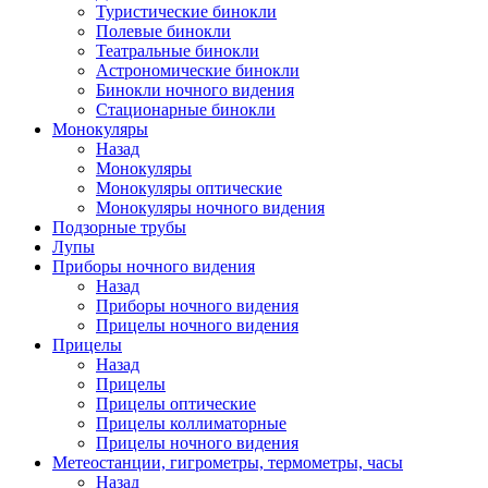
Туристические бинокли
Полевые бинокли
Театральные бинокли
Астрономические бинокли
Бинокли ночного видения
Стационарные бинокли
Монокуляры
Назад
Монокуляры
Монокуляры оптические
Монокуляры ночного видения
Подзорные трубы
Лупы
Приборы ночного видения
Назад
Приборы ночного видения
Прицелы ночного видения
Прицелы
Назад
Прицелы
Прицелы оптические
Прицелы коллиматорные
Прицелы ночного видения
Метеостанции, гигрометры, термометры, часы
Назад