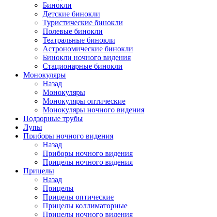
Бинокли
Детские бинокли
Туристические бинокли
Полевые бинокли
Театральные бинокли
Астрономические бинокли
Бинокли ночного видения
Стационарные бинокли
Монокуляры
Назад
Монокуляры
Монокуляры оптические
Монокуляры ночного видения
Подзорные трубы
Лупы
Приборы ночного видения
Назад
Приборы ночного видения
Прицелы ночного видения
Прицелы
Назад
Прицелы
Прицелы оптические
Прицелы коллиматорные
Прицелы ночного видения