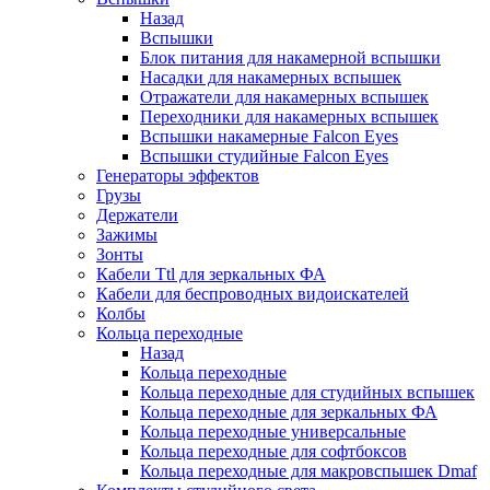
Назад
Вспышки
Блок питания для накамерной вспышки
Насадки для накамерных вспышек
Отражатели для накамерных вспышек
Переходники для накамерных вспышек
Вспышки накамерные Falcon Eyes
Вспышки студийные Falcon Eyes
Генераторы эффектов
Грузы
Держатели
Зажимы
Зонты
Кабели Ttl для зеркальных ФА
Кабели для беспроводных видоискателей
Колбы
Кольца переходные
Назад
Кольца переходные
Кольца переходные для студийных вспышек
Кольца переходные для зеркальных ФА
Кольца переходные универсальные
Кольца переходные для софтбоксов
Кольца переходные для макровспышек Dmaf