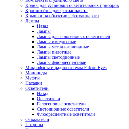
Комплекты студийного света
Краны для установки осветительных приборов
Кронштейны для фотоаппарата
Крышки на объективы фотоаппарата
Лампы
Назад
Лампы
Лампы для галогеновых осветителей
Лампы импульсные
Лампы металлогалоидные
Лампы пилотные
Лампы светодиодные
Лампы флюоресцентные
Микрофоны и радиосистемы Falcon Eyes
Моноподы
Муфты
Насадки
Осветители
Назад
Осветители
Галогеновые осветители
Светодиодные осветители
Флюоресцентные осветители
Отражатели
Патроны