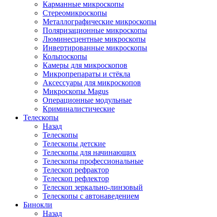
Карманные микроскопы
Стереомикроскопы
Металлографические микроскопы
Поляризационные микроскопы
Люминесцентные микроскопы
Инвертированные микроскопы
Кольпоскопы
Камеры для микроскопов
Микропрепараты и стёкла
Аксессуары для микроскопов
Микроскопы Magus
Операционные модульные
Криминалистические
Телескопы
Назад
Телескопы
Телескопы детские
Телескопы для начинающих
Телескопы профессиональные
Телескоп рефрактор
Телескоп рефлектор
Телескоп зеркально-линзовый
Телескопы с автонаведением
Бинокли
Назад