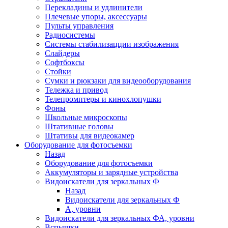
Перекладины и удлинители
Плечевые упоры, аксессуары
Пульты управления
Радиосистемы
Системы стабилизацции изображения
Слайдеры
Софтбоксы
Стойки
Сумки и рюкзаки для видеооборудования
Тележка и привод
Телепромптеры и кинохлопушки
Фоны
Школьные микроскопы
Штативные головы
Штативы для видеокамер
Оборудование для фотосъемки
Назад
Оборудование для фотосъемки
Аккумуляторы и зарядные устройства
Видоискатели для зеркальных Ф
Назад
Видоискатели для зеркальных Ф
А, уровни
Видоискатели для зеркальных ФА, уровни
Вспышки