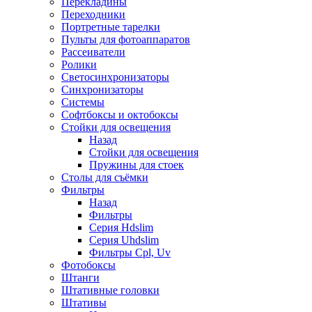
Перекладины
Переходники
Портретные тарелки
Пульты для фотоаппаратов
Рассеиватели
Ролики
Светосинхронизаторы
Синхронизаторы
Системы
Софтбоксы и октобоксы
Стойки для освещения
Назад
Стойки для освещения
Пружины для стоек
Столы для съёмки
Фильтры
Назад
Фильтры
Серия Hdslim
Серия Uhdslim
Фильтры Cpl, Uv
Фотобоксы
Штанги
Штативные головки
Штативы