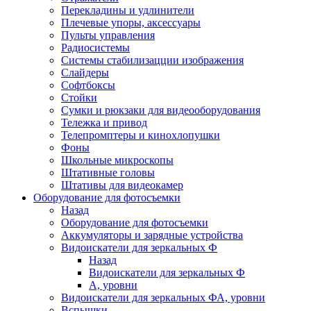
Перекладины и удлинители
Плечевые упоры, аксессуары
Пульты управления
Радиосистемы
Системы стабилизацции изображения
Слайдеры
Софтбоксы
Стойки
Сумки и рюкзаки для видеооборудования
Тележка и привод
Телепромптеры и кинохлопушки
Фоны
Школьные микроскопы
Штативные головы
Штативы для видеокамер
Оборудование для фотосъемки
Назад
Оборудование для фотосъемки
Аккумуляторы и зарядные устройства
Видоискатели для зеркальных Ф
Назад
Видоискатели для зеркальных Ф
А, уровни
Видоискатели для зеркальных ФА, уровни
Вспышки