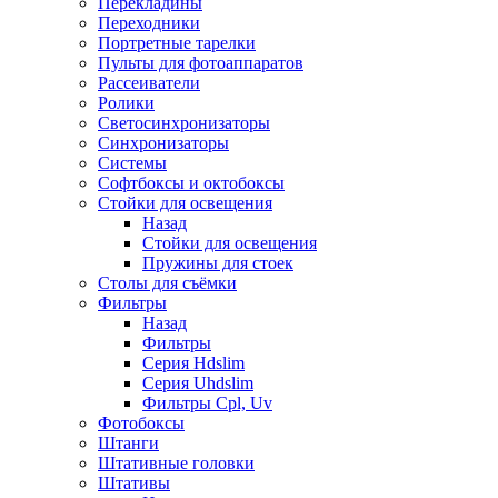
Перекладины
Переходники
Портретные тарелки
Пульты для фотоаппаратов
Рассеиватели
Ролики
Светосинхронизаторы
Синхронизаторы
Системы
Софтбоксы и октобоксы
Стойки для освещения
Назад
Стойки для освещения
Пружины для стоек
Столы для съёмки
Фильтры
Назад
Фильтры
Серия Hdslim
Серия Uhdslim
Фильтры Cpl, Uv
Фотобоксы
Штанги
Штативные головки
Штативы