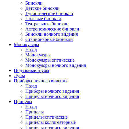
Бинокли
Детские бинокли
Туристические бинокли
Полевые бинокли
Театральные бинокли
Астрономические бинокли
Бинокли ночного видения
Стационарные бинокли
Монокуляры
Назад
Монокуляры
Монокуляры оптические
Монокуляры ночного видения
Подзорные трубы
Лупы
Приборы ночного видения
Назад
Приборы ночного видения
Прицелы ночного видения
Прицелы
Назад
Прицелы
Прицелы оптические
Прицелы коллиматорные
Прицелы ночного видения