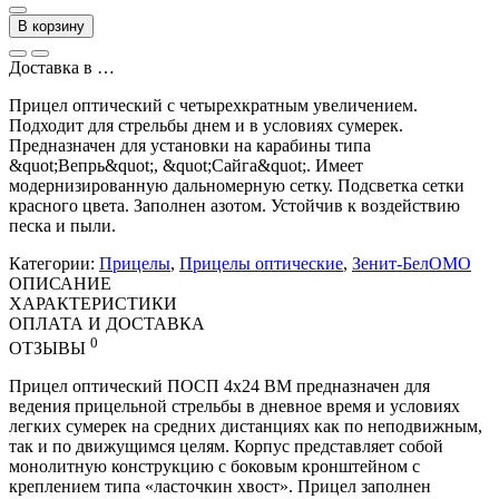
В корзину
Доставка в
…
Прицел оптический с четырехкратным увеличением.
Подходит для стрельбы днем и в условиях сумерек.
Предназначен для установки на карабины типа
&quot;Вепрь&quot;, &quot;Сайга&quot;. Имеет
модернизированную дальномерную сетку. Подсветка сетки
красного цвета. Заполнен азотом. Устойчив к воздействию
песка и пыли.
Категории:
Прицелы
,
Прицелы оптические
,
Зенит-БелОМО
ОПИСАНИЕ
ХАРАКТЕРИСТИКИ
ОПЛАТА И ДОСТАВКА
0
ОТЗЫВЫ
Прицел оптический ПОСП 4х24 ВМ предназначен для
ведения прицельной стрельбы в дневное время и условиях
легких сумерек на средних дистанциях как по неподвижным,
так и по движущимся целям. Корпус представляет собой
монолитную конструкцию с боковым кронштейном с
креплением типа «ласточкин хвост». Прицел заполнен