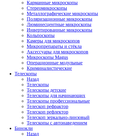
Карманные микроскопы
Стереомикроскопы
Металлографические микроскопы
Поляризационные микроскопы
Люминесцентные микроскопы
Инвертированные микроскопы
Кольпоскопы
Камеры для микроскопов
Микропрепараты и стёкла
Аксессуары для микроскопов
Микроскопы Magus
Операционные модульные
Криминалистические
Телескопы
Назад
Телескопы
Телескопы детские
Телескопы для начинающих
Телескопы профессиональные
Телескоп рефрактор
Телескоп рефлектор
Телескоп зеркально-линзовый
Телескопы с автонаведением
Бинокли
Назад