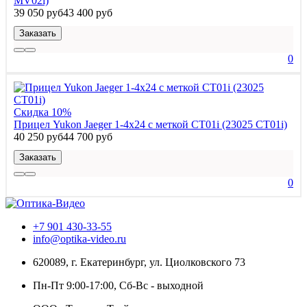
MV02i)
39 050 руб
43 400 руб
Заказать
0
Скидка 10%
Прицел Yukon Jaeger 1-4x24 с меткой CT01i (23025 CT01i)
40 250 руб
44 700 руб
Заказать
0
+7 901 430-33-55
info@optika-video.ru
620089, г. Екатеринбург, ул. Циолковского 73
Пн-Пт 9:00-17:00, Сб-Вс - выходной