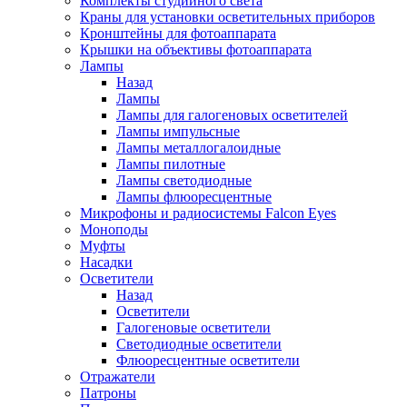
Комплекты студийного света
Краны для установки осветительных приборов
Кронштейны для фотоаппарата
Крышки на объективы фотоаппарата
Лампы
Назад
Лампы
Лампы для галогеновых осветителей
Лампы импульсные
Лампы металлогалоидные
Лампы пилотные
Лампы светодиодные
Лампы флюоресцентные
Микрофоны и радиосистемы Falcon Eyes
Моноподы
Муфты
Насадки
Осветители
Назад
Осветители
Галогеновые осветители
Светодиодные осветители
Флюоресцентные осветители
Отражатели
Патроны