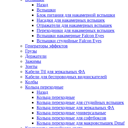
Назад
Вспышки
Блок питания для накамерной вспышки
Насадки для накамерных вспышек
Отражатели для накамерных вспышек
Переходники для накамерных вспышек
Вспышки накамерные Falcon Eyes
Вспышки студийные Falcon Eyes
Генераторы эффектов
Грузы
Держатели
Зажимы
Зонты
Кабели Ttl для зеркальных ФА
Кабели для беспроводных видоискателей
Колбы
Кольца переходные
Назад
Кольца переходные
Кольца переходные для студийных вспышек
Кольца переходные для зеркальных ФА
Кольца переходные универсальные
Кольца переходные для софтбоксов
Кольца переходные для макровспышек Dmaf