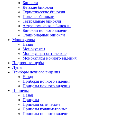
Бинокли
Детские бинокли
Туристические бинокли
Полевые бинокли
Театральные бинокли
Астрономические бинокли
Бинокли ночного видения
Стационарные бинокли
Монокуляры
Назад
Монокуляры
Монокуляры оптические
Монокуляры ночного видения
Подзорные трубы
Лупы
Приборы ночного видения
Назад
Приборы ночного видения
Прицелы ночного видения
Прицелы
Назад
Прицелы
Прицелы оптические
Прицелы коллиматорные
Прицелы ночного видения