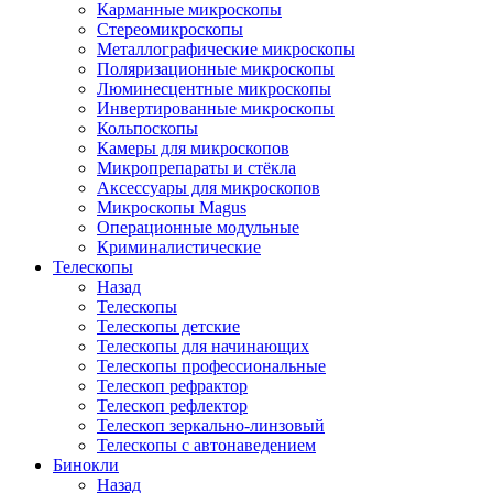
Карманные микроскопы
Стереомикроскопы
Металлографические микроскопы
Поляризационные микроскопы
Люминесцентные микроскопы
Инвертированные микроскопы
Кольпоскопы
Камеры для микроскопов
Микропрепараты и стёкла
Аксессуары для микроскопов
Микроскопы Magus
Операционные модульные
Криминалистические
Телескопы
Назад
Телескопы
Телескопы детские
Телескопы для начинающих
Телескопы профессиональные
Телескоп рефрактор
Телескоп рефлектор
Телескоп зеркально-линзовый
Телескопы с автонаведением
Бинокли
Назад