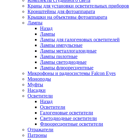
Комплекты студийного света
Краны для установки осветительных приборов
Кронштейны для фотоаппарата
Крышки на объективы фотоаппарата
Лампы
Назад
Лампы
Лампы для галогеновых осветителей
Лампы импульсные
Лампы металлогалоидные
Лампы пилотные
Лампы светодиодные
Лампы флюоресцентные
Микрофоны и радиосистемы Falcon Eyes
Моноподы
Муфты
Насадки
Осветители
Назад
Осветители
Галогеновые осветители
Светодиодные осветители
Флюоресцентные осветители
Отражатели
Патроны