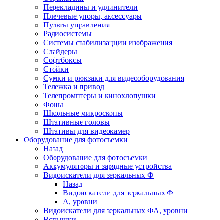
Перекладины и удлинители
Плечевые упоры, аксессуары
Пульты управления
Радиосистемы
Системы стабилизацции изображения
Слайдеры
Софтбоксы
Стойки
Сумки и рюкзаки для видеооборудования
Тележка и привод
Телепромптеры и кинохлопушки
Фоны
Школьные микроскопы
Штативные головы
Штативы для видеокамер
Оборудование для фотосъемки
Назад
Оборудование для фотосъемки
Аккумуляторы и зарядные устройства
Видоискатели для зеркальных Ф
Назад
Видоискатели для зеркальных Ф
А, уровни
Видоискатели для зеркальных ФА, уровни
Вспышки