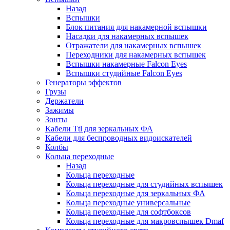
Назад
Вспышки
Блок питания для накамерной вспышки
Насадки для накамерных вспышек
Отражатели для накамерных вспышек
Переходники для накамерных вспышек
Вспышки накамерные Falcon Eyes
Вспышки студийные Falcon Eyes
Генераторы эффектов
Грузы
Держатели
Зажимы
Зонты
Кабели Ttl для зеркальных ФА
Кабели для беспроводных видоискателей
Колбы
Кольца переходные
Назад
Кольца переходные
Кольца переходные для студийных вспышек
Кольца переходные для зеркальных ФА
Кольца переходные универсальные
Кольца переходные для софтбоксов
Кольца переходные для макровспышек Dmaf