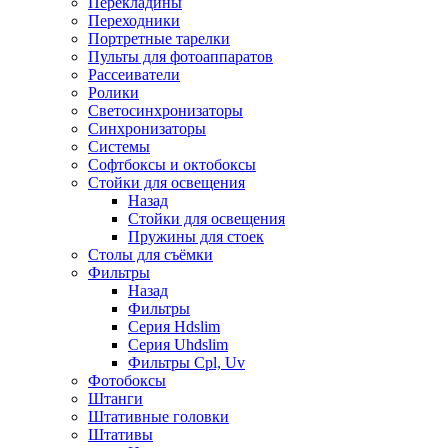
Перекладины
Переходники
Портретные тарелки
Пульты для фотоаппаратов
Рассеиватели
Ролики
Светосинхронизаторы
Синхронизаторы
Системы
Софтбоксы и октобоксы
Стойки для освещения
Назад
Стойки для освещения
Пружины для стоек
Столы для съёмки
Фильтры
Назад
Фильтры
Серия Hdslim
Серия Uhdslim
Фильтры Cpl, Uv
Фотобоксы
Штанги
Штативные головки
Штативы