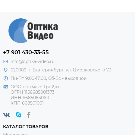
+7 901 430-33-55
info@optika-video.ru
620089, г. Екатеринбург, ул. Циолковского 73
Пн-Пт 9:00-17:00, Сб-Вс - выходной
ООО «Техмакс Трейд»
ОГРН 1156685001373
ИНН 6685083060
КПП 668501001
КАТАЛОГ ТОВАРОВ
Микроскопы