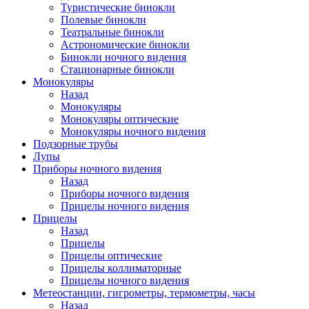
Туристические бинокли
Полевые бинокли
Театральные бинокли
Астрономические бинокли
Бинокли ночного видения
Стационарные бинокли
Монокуляры
Назад
Монокуляры
Монокуляры оптические
Монокуляры ночного видения
Подзорные трубы
Лупы
Приборы ночного видения
Назад
Приборы ночного видения
Прицелы ночного видения
Прицелы
Назад
Прицелы
Прицелы оптические
Прицелы коллиматорные
Прицелы ночного видения
Метеостанции, гигрометры, термометры, часы
Назад