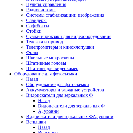
Пульты управления
Радиосистемы
Системы стабилизацции изображения
Слайдеры
Софтбоксы
Стойки
Сумки и рюкзаки для видеооборудования
Тележка и привод
Телепромптеры и кинохлопушки
Фоны
Школьные микроскопы
Штативные головы
Штативы для видеокамер
Оборудование для фотосъемки
Назад
Оборудование для фотосъемки
Аккумуляторы и зарядные устройства
Видоискатели для зеркальных Ф
Назад
Видоискатели для зеркальных Ф
А, уровни
Видоискатели для зеркальных ФА, уровни
Вспышки
Назад
Вспышки