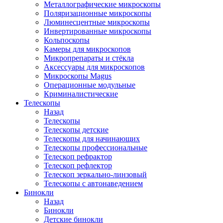
Металлографические микроскопы
Поляризационные микроскопы
Люминесцентные микроскопы
Инвертированные микроскопы
Кольпоскопы
Камеры для микроскопов
Микропрепараты и стёкла
Аксессуары для микроскопов
Микроскопы Magus
Операционные модульные
Криминалистические
Телескопы
Назад
Телескопы
Телескопы детские
Телескопы для начинающих
Телескопы профессиональные
Телескоп рефрактор
Телескоп рефлектор
Телескоп зеркально-линзовый
Телескопы с автонаведением
Бинокли
Назад
Бинокли
Детские бинокли