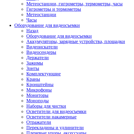
Метеостанции, гигрометры, термометры, часы
Гигрометры и термометры
Метеостанции
Часы
Оборудование для видеосъемки
Назад
Оборудование для видеосъемки
Аккумуляторы, зарядные устройства, площадки
Видеоискатели
Видеосендеры
Держатели
Зажимы
Зонты
Комплектующие
Краны
Кронштейны
Микрофоны
Мониторы
Моноподы
Наборы для чистки
Осветители для видеосъемки
Осветители накамерные
Отражатели
Перекладины и удлинители
Плечевые упоры, аксессуары