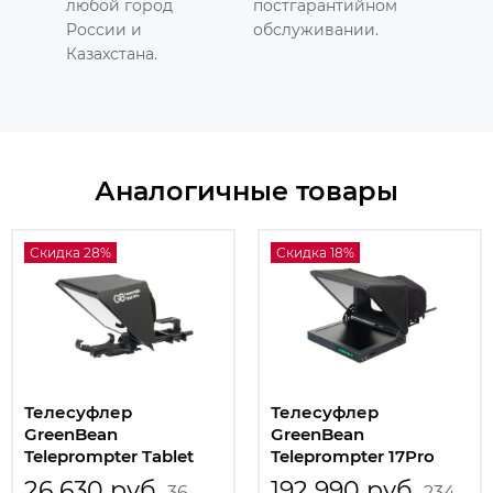
любой город
постгарантийном
России и
обслуживании.
Казахстана.
Аналогичные товары
Скидка 28%
Скидка 18%
Телесуфлер
Телесуфлер
GreenBean
GreenBean
Teleprompter Tablet
Teleprompter 17Pro
11Pro
26 630 руб
192 990 руб
36
234