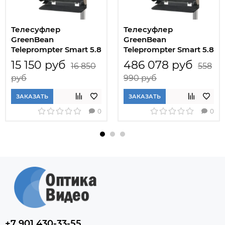
Телесуфлер
Телесуфлер
GreenBean
GreenBean
Teleprompter Smart 5.8
Teleprompter Smart 5.8
комплект
15 150 руб
486 078 руб
16 850
558
руб
990 руб
ЗАКАЗАТЬ
ЗАКАЗАТЬ
0
0
+7 901 430-33-55