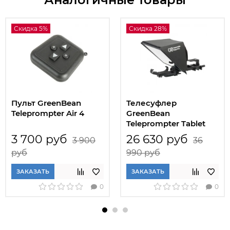
Скидка 5%
Скидка 28%
Пульт GreenBean
Телесуфлер
Teleprompter Air 4
GreenBean
Teleprompter Tablet
11Pro
3 700 руб
26 630 руб
3 900
36
руб
990 руб
ЗАКАЗАТЬ
ЗАКАЗАТЬ
0
0