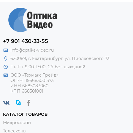
+7 901 430-33-55
info@optika-video.ru
620089, г. Екатеринбург, ул. Циолковского 73
Пн-Пт 9:00-17:00, Сб-Вс - выходной
ООО «Техмакс Трейд»
ОГРН 1156685001373
ИНН 6685083060
КПП 668501001
КАТАЛОГ ТОВАРОВ
Микроскопы
Телескопы