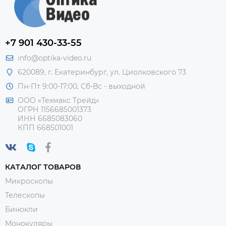
+7 901 430-33-55
info@optika-video.ru
620089, г. Екатеринбург, ул. Циолковского 73
Пн-Пт 9:00-17:00, Сб-Вс - выходной
ООО «Техмакс Трейд»
ОГРН 1156685001373
ИНН 6685083060
КПП 668501001
КАТАЛОГ ТОВАРОВ
Микроскопы
Телескопы
Бинокли
Монокуляры