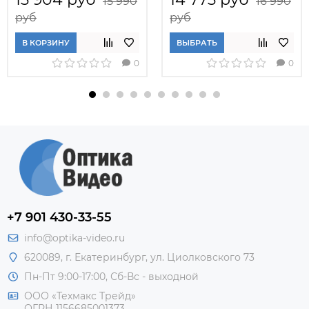
15 990
16 990
руб
руб
В КОРЗИНУ
ВЫБРАТЬ
0
0
+7 901 430-33-55
info@optika-video.ru
620089, г. Екатеринбург, ул. Циолковского 73
Пн-Пт 9:00-17:00, Сб-Вс - выходной
ООО «Техмакс Трейд»
ОГРН 1156685001373