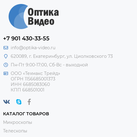
+7 901 430-33-55
info@optika-video.ru
620089, г. Екатеринбург, ул. Циолковского 73
Пн-Пт 9:00-17:00, Сб-Вс - выходной
ООО «Техмакс Трейд»
ОГРН 1156685001373
ИНН 6685083060
КПП 668501001
КАТАЛОГ ТОВАРОВ
Микроскопы
Телескопы