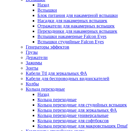
Назад
Вспышки
Блок питания для накамерной вспышки
Насадки для накамерных вспышек
Отражатели для накамерных вспышек
Переходники для накамерных вспышек
Вспышки накамерные Falcon Eyes
Вспышки студийные Falcon Eyes
Генераторы эффектов
Грузы
Держатели
Зажимы
Зонты
Кабели Ttl для зеркальных ФА
Кабели для беспроводных видоискателей
Колбы
Кольца переходные
Назад
Кольца переходные
Кольца переходные для студийных вспышек
Кольца переходные для зеркальных ФА
Кольца переходные универсальные
Кольца переходные для софтбоксов
Кольца переходные для макровспышек Dmaf