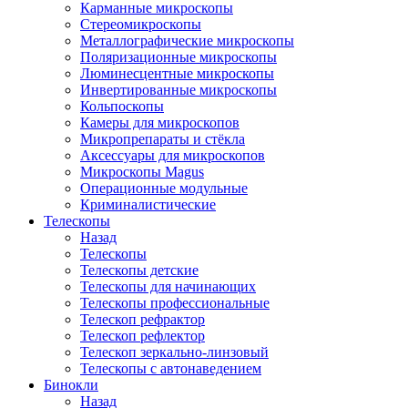
Карманные микроскопы
Стереомикроскопы
Металлографические микроскопы
Поляризационные микроскопы
Люминесцентные микроскопы
Инвертированные микроскопы
Кольпоскопы
Камеры для микроскопов
Микропрепараты и стёкла
Аксессуары для микроскопов
Микроскопы Magus
Операционные модульные
Криминалистические
Телескопы
Назад
Телескопы
Телескопы детские
Телескопы для начинающих
Телескопы профессиональные
Телескоп рефрактор
Телескоп рефлектор
Телескоп зеркально-линзовый
Телескопы с автонаведением
Бинокли
Назад