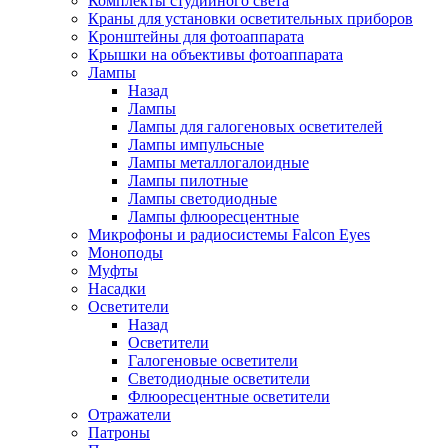
Комплекты студийного света
Краны для установки осветительных приборов
Кронштейны для фотоаппарата
Крышки на объективы фотоаппарата
Лампы
Назад
Лампы
Лампы для галогеновых осветителей
Лампы импульсные
Лампы металлогалоидные
Лампы пилотные
Лампы светодиодные
Лампы флюоресцентные
Микрофоны и радиосистемы Falcon Eyes
Моноподы
Муфты
Насадки
Осветители
Назад
Осветители
Галогеновые осветители
Светодиодные осветители
Флюоресцентные осветители
Отражатели
Патроны