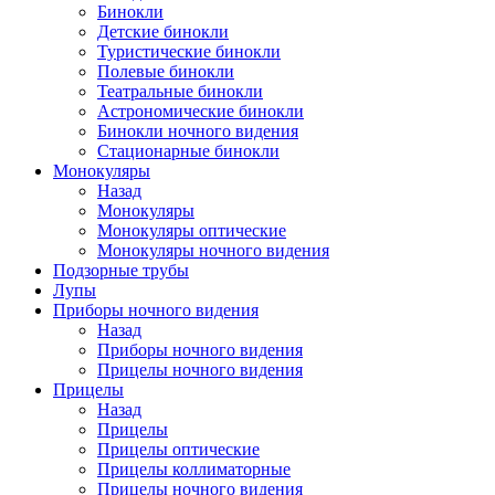
Бинокли
Детские бинокли
Туристические бинокли
Полевые бинокли
Театральные бинокли
Астрономические бинокли
Бинокли ночного видения
Стационарные бинокли
Монокуляры
Назад
Монокуляры
Монокуляры оптические
Монокуляры ночного видения
Подзорные трубы
Лупы
Приборы ночного видения
Назад
Приборы ночного видения
Прицелы ночного видения
Прицелы
Назад
Прицелы
Прицелы оптические
Прицелы коллиматорные
Прицелы ночного видения