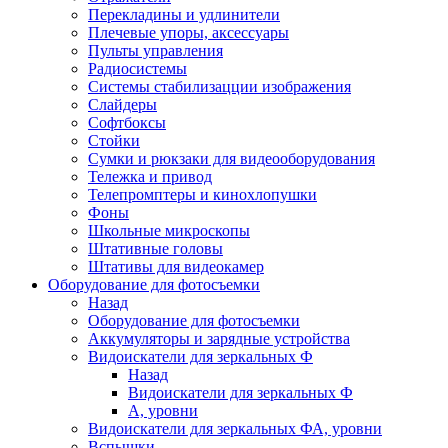
Перекладины и удлинители
Плечевые упоры, аксессуары
Пульты управления
Радиосистемы
Системы стабилизацции изображения
Слайдеры
Софтбоксы
Стойки
Сумки и рюкзаки для видеооборудования
Тележка и привод
Телепромптеры и кинохлопушки
Фоны
Школьные микроскопы
Штативные головы
Штативы для видеокамер
Оборудование для фотосъемки
Назад
Оборудование для фотосъемки
Аккумуляторы и зарядные устройства
Видоискатели для зеркальных Ф
Назад
Видоискатели для зеркальных Ф
А, уровни
Видоискатели для зеркальных ФА, уровни
Вспышки