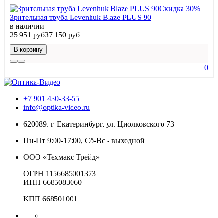
Скидка 30%
Зрительная труба Levenhuk Blaze PLUS 90
в наличии
25 951 руб
37 150 руб
В корзину
0
+7 901 430-33-55
info@optika-video.ru
620089, г. Екатеринбург, ул. Циолковского 73
Пн-Пт 9:00-17:00, Сб-Вс - выходной
ООО «Техмакс Трейд»
ОГРН 1156685001373
ИНН 6685083060
КПП 668501001