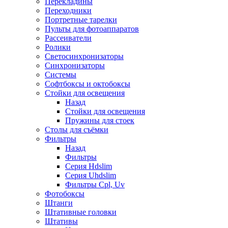
Перекладины
Переходники
Портретные тарелки
Пульты для фотоаппаратов
Рассеиватели
Ролики
Светосинхронизаторы
Синхронизаторы
Системы
Софтбоксы и октобоксы
Стойки для освещения
Назад
Стойки для освещения
Пружины для стоек
Столы для съёмки
Фильтры
Назад
Фильтры
Серия Hdslim
Серия Uhdslim
Фильтры Cpl, Uv
Фотобоксы
Штанги
Штативные головки
Штативы