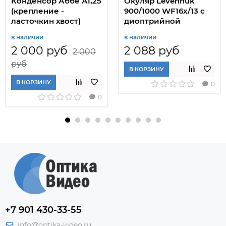
Конденсор Аббе А1,25
Окуляр Levenhuk
(крепление -
900/1000 WF16x/13 с
ласточкин хвост)
диоптрийной
коррекцией
в наличии
в наличии
2 000 руб
2 088 руб
2 000
руб
В КОРЗИНУ
В КОРЗИНУ
0
0
+7 901 430-33-55
info@optika-video.ru