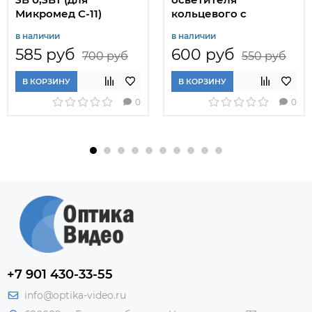
Микромед С-11)
кольцевого с
регулировкой
в наличии
в наличии
яркости
585 руб
600 руб
700 руб
550 руб
В КОРЗИНУ
В КОРЗИНУ
0
0
+7 901 430-33-55
info@optika-video.ru