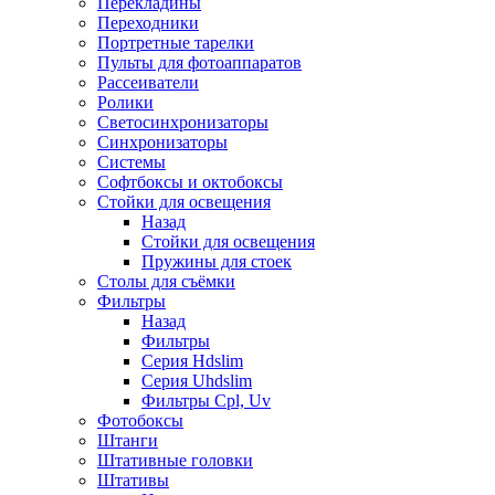
Перекладины
Переходники
Портретные тарелки
Пульты для фотоаппаратов
Рассеиватели
Ролики
Светосинхронизаторы
Синхронизаторы
Системы
Софтбоксы и октобоксы
Стойки для освещения
Назад
Стойки для освещения
Пружины для стоек
Столы для съёмки
Фильтры
Назад
Фильтры
Серия Hdslim
Серия Uhdslim
Фильтры Cpl, Uv
Фотобоксы
Штанги
Штативные головки
Штативы