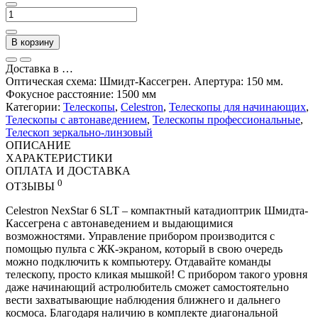
В корзину
Доставка в
…
Оптическая схема: Шмидт-Кассегрен. Апертура: 150 мм.
Фокусное расстояние: 1500 мм
Категории:
Телескопы
,
Celestron
,
Телескопы для начинающих
,
Телескопы с автонаведением
,
Телескопы профессиональные
,
Телескоп зеркально-линзовый
ОПИСАНИЕ
ХАРАКТЕРИСТИКИ
ОПЛАТА И ДОСТАВКА
0
ОТЗЫВЫ
Celestron NexStar 6 SLT – компактный катадиоптрик Шмидта-
Кассегрена с автонаведением и выдающимися
возможностями. Управление прибором производится с
помощью пульта с ЖК-экраном, который в свою очередь
можно подключить к компьютеру. Отдавайте команды
телескопу, просто кликая мышкой! С прибором такого уровня
даже начинающий астролюбитель сможет самостоятельно
вести захватывающие наблюдения ближнего и дальнего
космоса. Благодаря наличию в комплекте диагональной