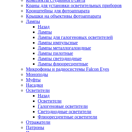
Комплекты студийного света
Краны для установки осветительных приборов
Кронштейны для фотоаппарата
Крышки на объективы фотоаппарата
Лампы
Назад
Лампы
Лампы для галогеновых осветителей
Лампы импульсные
Лампы металлогалоидные
Лампы пилотные
Лампы светодиодные
Лампы флюоресцентные
Микрофоны и радиосистемы Falcon Eyes
Моноподы
Муфты
Насадки
Осветители
Назад
Осветители
Галогеновые осветители
Светодиодные осветители
Флюоресцентные осветители
Отражатели
Патроны