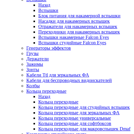
Назад
Вспышки
Блок питания для накамерной вспышки
Насадки для накамерных вспышек
Отражатели для накамерных вспышек
Переходники для накамерных вспышек
Вспышки накамерные Falcon Eyes
Вспышки студийные Falcon Eyes
Генераторы эффектов
Грузы
Держатели
Зажимы
Зонты
Кабели Ttl для зеркальных ФА
Кабели для беспроводных видоискателей
Колбы
Кольца переходные
Назад
Кольца переходные
Кольца переходные для студийных вспышек
Кольца переходные для зеркальных ФА
Кольца переходные универсальные
Кольца переходные для софтбоксов
Кольца переходные для макровспышек Dmaf