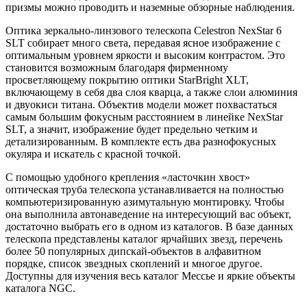
призмы можно проводить и наземные обзорные наблюдения.
Оптика зеркально-линзового телескопа Celestron NexStar 6
SLT собирает много света, передавая ясное изображение с
оптимальным уровнем яркости и высоким контрастом. Это
становится возможным благодаря фирменному
просветляющему покрытию оптики StarBright XLT,
включающему в себя два слоя кварца, а также слои алюминия
и двуокиси титана. Объектив модели может похвастаться
самым большим фокусным расстоянием в линейке NexStar
SLT, а значит, изображение будет предельно четким и
детализированным. В комплекте есть два разнофокусных
окуляра и искатель с красной точкой.
С помощью удобного крепления «ласточкин хвост»
оптическая труба телескопа устанавливается на полностью
компьютеризированную азимутальную монтировку. Чтобы
она выполнила автонаведение на интересующий вас объект,
достаточно выбрать его в одном из каталогов. В базе данных
телескопа представлены каталог ярчайших звезд, перечень
более 50 популярных дипскай-объектов в алфавитном
порядке, список звездных скоплений и многое другое.
Доступны для изучения весь каталог Мессье и яркие объекты
каталога NGC.