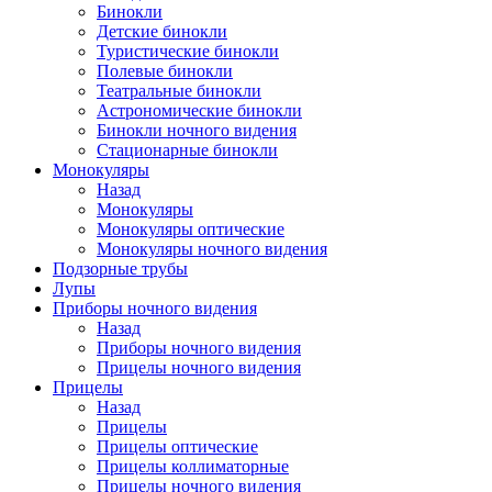
Бинокли
Детские бинокли
Туристические бинокли
Полевые бинокли
Театральные бинокли
Астрономические бинокли
Бинокли ночного видения
Стационарные бинокли
Монокуляры
Назад
Монокуляры
Монокуляры оптические
Монокуляры ночного видения
Подзорные трубы
Лупы
Приборы ночного видения
Назад
Приборы ночного видения
Прицелы ночного видения
Прицелы
Назад
Прицелы
Прицелы оптические
Прицелы коллиматорные
Прицелы ночного видения