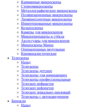
Карманные микроскопы
Стереомикроскопы
Металлографические микроскопы
Поляризационные микроскопы
Люминесцентные микроскопы
Инвертированные микроскопы
Кольпоскопы
Камеры для микроскопов
Микропрепараты и стёкла
Аксессуары для микроскопов
Микроскопы Magus
Операционные модульные
Криминалистические
Телескопы
Назад
Телескопы
Телескопы детские
Телескопы для начинающих
Телескопы профессиональные
Телескоп рефрактор
Телескоп рефлектор
Телескоп зеркально-линзовый
Телескопы с автонаведением
Бинокли
Назад