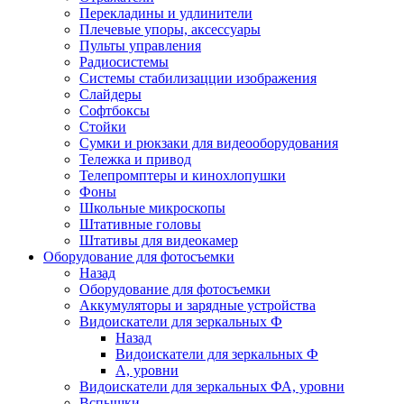
Перекладины и удлинители
Плечевые упоры, аксессуары
Пульты управления
Радиосистемы
Системы стабилизацции изображения
Слайдеры
Софтбоксы
Стойки
Сумки и рюкзаки для видеооборудования
Тележка и привод
Телепромптеры и кинохлопушки
Фоны
Школьные микроскопы
Штативные головы
Штативы для видеокамер
Оборудование для фотосъемки
Назад
Оборудование для фотосъемки
Аккумуляторы и зарядные устройства
Видоискатели для зеркальных Ф
Назад
Видоискатели для зеркальных Ф
А, уровни
Видоискатели для зеркальных ФА, уровни
Вспышки