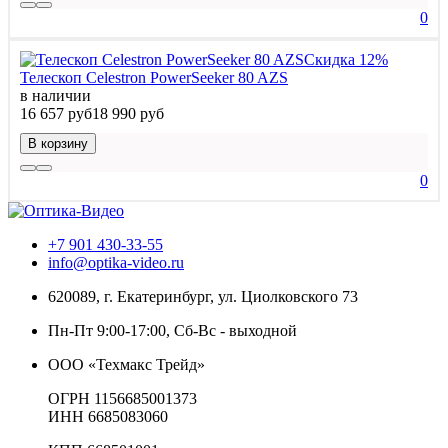
0
Скидка 12%
Телескоп Celestron PowerSeeker 80 AZS
в наличии
16 657 руб
18 990 руб
В корзину
0
+7 901 430-33-55
info@optika-video.ru
620089, г. Екатеринбург, ул. Циолковского 73
Пн-Пт 9:00-17:00, Сб-Вс - выходной
ООО «Техмакс Трейд»
ОГРН 1156685001373
ИНН 6685083060