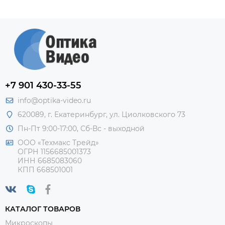
+7 901 430-33-55
info@optika-video.ru
620089, г. Екатеринбург, ул. Циолковского 73
Пн-Пт 9:00-17:00, Сб-Вс - выходной
ООО «Техмакс Трейд»
ОГРН 1156685001373
ИНН 6685083060
КПП 668501001
КАТАЛОГ ТОВАРОВ
Микроскопы