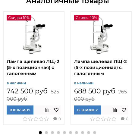
Аналогичные товары
Скидка 10%
Скидка 10%
Лампа щелевая ЛЩ-2
Лампа щелевая ЛЩ-2
(5-х позиционная) с
(5-х позиционная) с
галогенным
галогенным
источником света, с
источником света
в наличии
в наличии
видеосистемой
742 500 руб
688 500 руб
825
765
000 руб
000 руб
В КОРЗИНУ
В КОРЗИНУ
0
0