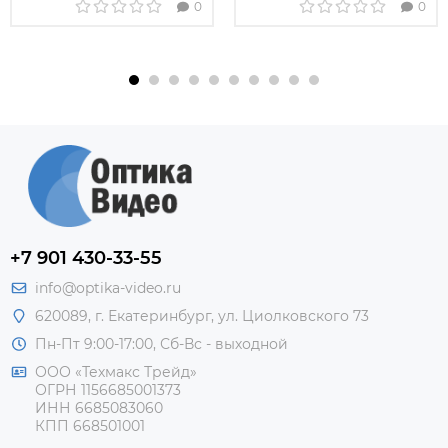
0
0
+7 901 430-33-55
info@optika-video.ru
620089, г. Екатеринбург, ул. Циолковского 73
Пн-Пт 9:00-17:00, Сб-Вс - выходной
ООО «Техмакс Трейд»
ОГРН 1156685001373
ИНН 6685083060
КПП 668501001