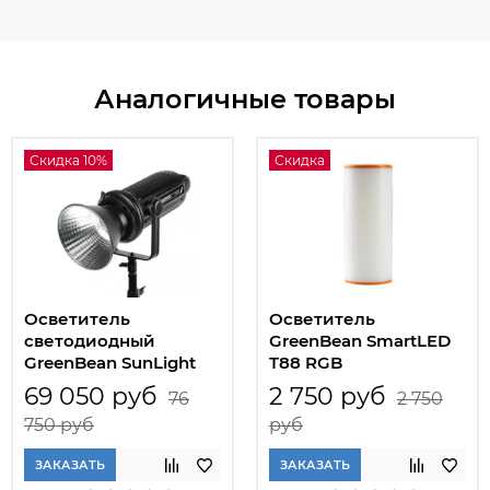
Аналогичные товары
Скидка 10%
Скидка
Осветитель
Осветитель
светодиодный
GreenBean SmartLED
GreenBean SunLight
T88 RGB
PRO 500 LED
светодиодный
69 050 руб
2 750 руб
76
2 750
750 руб
руб
ЗАКАЗАТЬ
ЗАКАЗАТЬ