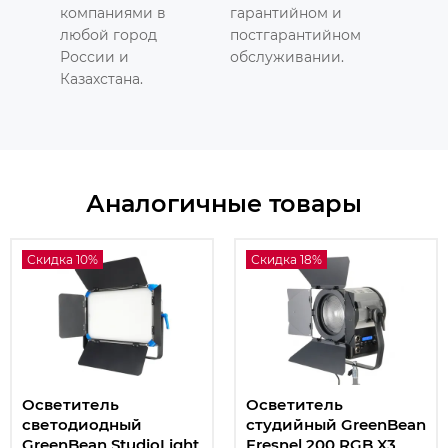
компаниями в
гарантийном и
любой город
постгарантийном
России и
обслуживании.
Казахстана.
Аналогичные товары
Скидка 10%
Скидка 18%
Осветитель
Осветитель
светодиодный
студийный GreenBean
GreenBean StudioLight
Fresnel 200 RGB X3