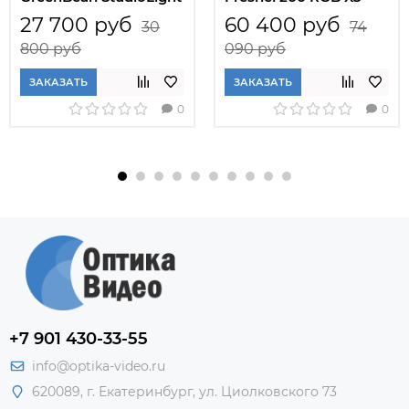
II 200 bi-color
DMX
27 700 руб
60 400 руб
30
74
800 руб
090 руб
ЗАКАЗАТЬ
ЗАКАЗАТЬ
0
0
+7 901 430-33-55
info@optika-video.ru
620089, г. Екатеринбург, ул. Циолковского 73