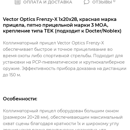
0
ОПЛАТА И ДОСТАВКА
ОТЗЫВЫ
Vector Optics Frenzy-X 1x20x28, красная марка
прицела, пятно прицельной марки 3 МОА,
крепление типа TEK (подходит к Docter/Noblex)
Коллиматорный прицел Vector Optics Frenzy-X
обеспечивает быстрое и точное прицеливание во
время охоты либо спортивной стрельбы. Подходит для
установки на PCP-пневматическое и крупнокалиберное
оружие. Эффективность прибора доказана на дистанции
до 150 м.
Особенности:
Коллиматорный прицел оборудован большим окном
(размером 20×28 мм), обеспечивающим максимальный
охват сцены благодаря кратности 1х и широкому углу
зрения узкая рамка практически незаметна, что