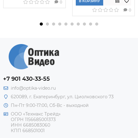
В КОРЗИНУ
0
0
+7 901 430-33-55
info@optika-video.ru
620089, г. Екатеринбург, ул. Циолковского 73
Пн-Пт 9:00-17:00, Сб-Вс - выходной
ООО «Техмакс Трейд»
ОГРН 1156685001373
ИНН 6685083060
КПП 668501001