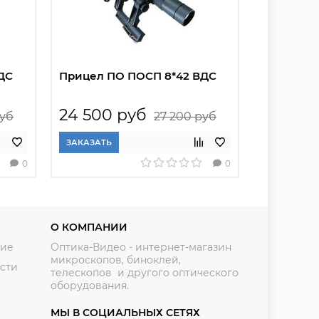
ДС
Прицел ПО ПОСП 8*42 ВДС
Прицел П
24 500 руб
25 850
руб
27 200 руб
ЗАКАЗАТЬ
ЗАКАЗАТЬ
0
0
О КОМПАНИИ
ние
Оптика-Видео - интернет-магазин
микроскопов, биноклей,
сти
телескопов и другого оптического
оборудования.
МЫ В СОЦИАЛЬНЫХ СЕТЯХ