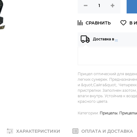
Доставка в
…
Прицел оптический для веден
легких сумерек. Предназначен
и &quot;Сайга&quot;. Четырех
пристрелки. Заполнен азотом
влаги внутрь. Устойчив к возд
красного цвета.
Категории:
Прицелы
,
Прицелы
ХАРАКТЕРИСТИКИ
ОПЛАТА И ДОСТАВКА