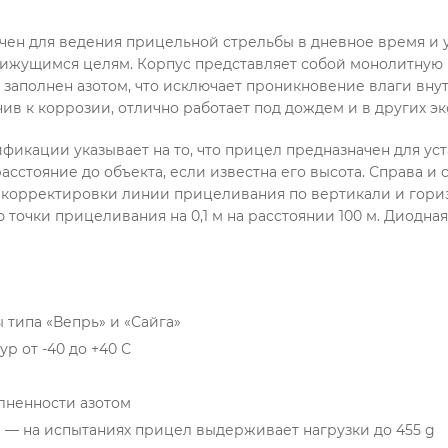
ен для ведения прицельной стрельбы в дневное время и у
движущимся целям. Корпус представляет собой монолитную
 заполнен азотом, что исключает проникновение влаги вну
ив к коррозии, отлично работает под дождем и в других э
икации указывает на то, что прицел предназначен для уста
асстояние до объекта, если известна его высота. Справа и
 корректировки линии прицеливания по вертикали и гори
очки прицеливания на 0,1 м на расстоянии 100 м. Диодная
 типа «Вепрь» и «Сайга»
р от -40 до +40 С
лненности азотом
— на испытаниях прицел выдерживает нагрузки до 455 g