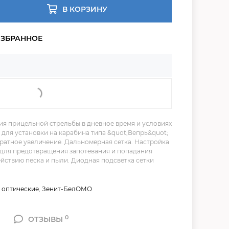
В КОРЗИНУ
ия прицельной стрельбы в дневное время и условиях
 для установки на карабина типа &quot;Вепрь&quot;
кратное увеличение. Дальномерная сетка. Настройка
 для предотвращения запотевания и попадания
ействию песка и пыли. Диодная подсветка сетки
 оптические
,
Зенит-БелОМО
0
ОТЗЫВЫ