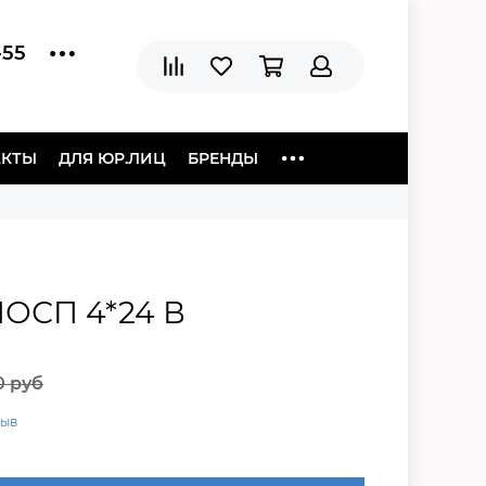
-55
АКТЫ
ДЛЯ ЮР.ЛИЦ
БРЕНДЫ
ОСП 4*24 В
0 руб
зыв