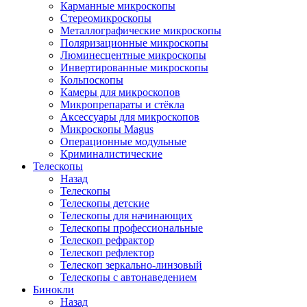
Карманные микроскопы
Стереомикроскопы
Металлографические микроскопы
Поляризационные микроскопы
Люминесцентные микроскопы
Инвертированные микроскопы
Кольпоскопы
Камеры для микроскопов
Микропрепараты и стёкла
Аксессуары для микроскопов
Микроскопы Magus
Операционные модульные
Криминалистические
Телескопы
Назад
Телескопы
Телескопы детские
Телескопы для начинающих
Телескопы профессиональные
Телескоп рефрактор
Телескоп рефлектор
Телескоп зеркально-линзовый
Телескопы с автонаведением
Бинокли
Назад