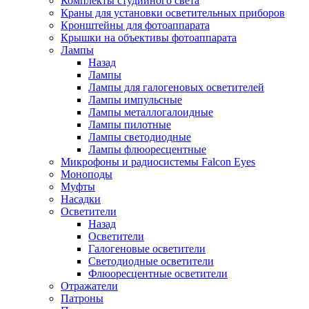
Комплекты студийного света
Краны для установки осветительных приборов
Кронштейны для фотоаппарата
Крышки на объективы фотоаппарата
Лампы
Назад
Лампы
Лампы для галогеновых осветителей
Лампы импульсные
Лампы металлогалоидные
Лампы пилотные
Лампы светодиодные
Лампы флюоресцентные
Микрофоны и радиосистемы Falcon Eyes
Моноподы
Муфты
Насадки
Осветители
Назад
Осветители
Галогеновые осветители
Светодиодные осветители
Флюоресцентные осветители
Отражатели
Патроны