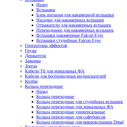
Назад
Вспышки
Блок питания для накамерной вспышки
Насадки для накамерных вспышек
Отражатели для накамерных вспышек
Переходники для накамерных вспышек
Вспышки накамерные Falcon Eyes
Вспышки студийные Falcon Eyes
Генераторы эффектов
Грузы
Держатели
Зажимы
Зонты
Кабели Ttl для зеркальных ФА
Кабели для беспроводных видоискателей
Колбы
Кольца переходные
Назад
Кольца переходные
Кольца переходные для студийных вспышек
Кольца переходные для зеркальных ФА
Кольца переходные универсальные
Кольца переходные для софтбоксов
Кольца переходные для макровспышек Dmaf