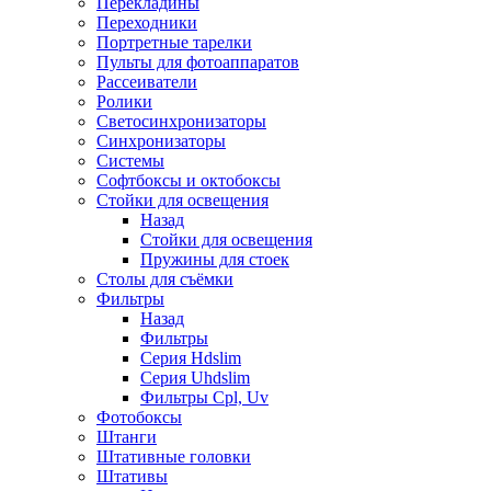
Перекладины
Переходники
Портретные тарелки
Пульты для фотоаппаратов
Рассеиватели
Ролики
Светосинхронизаторы
Синхронизаторы
Системы
Софтбоксы и октобоксы
Стойки для освещения
Назад
Стойки для освещения
Пружины для стоек
Столы для съёмки
Фильтры
Назад
Фильтры
Серия Hdslim
Серия Uhdslim
Фильтры Cpl, Uv
Фотобоксы
Штанги
Штативные головки
Штативы