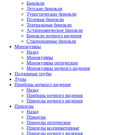
Бинокли
Детские бинокли
Туристические бинокли
Полевые бинокли
Театральные бинокли
Астрономические бинокли
Бинокли ночного видения
Стационарные бинокли
Монокуляры
Назад
Монокуляры
Монокуляры оптические
Монокуляры ночного видения
Подзорные трубы
Лупы
Приборы ночного видения
Назад
Приборы ночного видения
Прицелы ночного видения
Прицелы
Назад
Прицелы
Прицелы оптические
Прицелы коллиматорные
Прицелы ночного видения