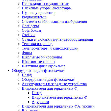
Перекладины и удлинители
Плечевые упоры, аксессуары
Пульты управления
Радиосистемы
Системы стабилизацции изображения
Слайдеры
Софтбоксы
Стойки
Сумки и рюкзаки для видеооборудования
Тележка и привод
Телепромптеры и кинохлопушки
Фоны
Школьные микроскопы
Штативные головы
Штативы для видеокамер
Оборудование для фотосъемки
Назад
Оборудование для фотосъемки
Аккумуляторы и зарядные устройства
Видоискатели для зеркальных Ф
Назад
Видоискатели для зеркальных Ф
А, уровни
Видоискатели для зеркальных ФА, уровни
Вспышки