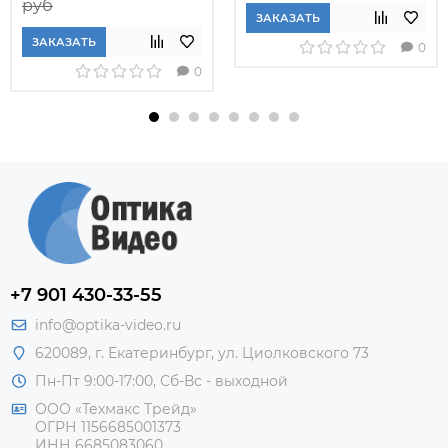
руб
ЗАКАЗАТЬ
ЗАКАЗАТЬ
0
0
+7 901 430-33-55
info@optika-video.ru
620089, г. Екатеринбург, ул. Циолковского 73
Пн-Пт 9:00-17:00, Сб-Вс - выходной
ООО «Техмакс Трейд»
ОГРН 1156685001373
ИНН 6685083060