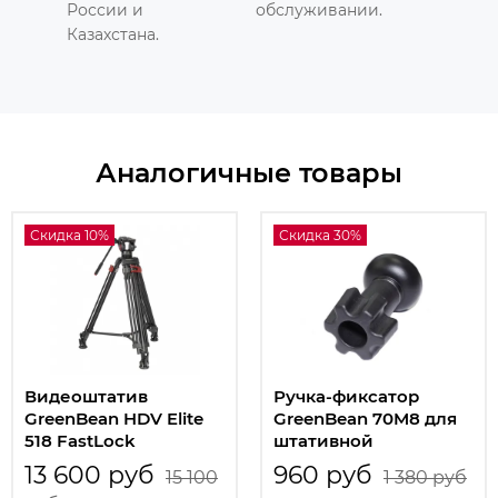
России и
обслуживании.
Казахстана.
Аналогичные товары
Скидка 10%
Скидка 30%
Видеоштатив
Ручка-фиксатор
GreenBean HDV Elite
GreenBean 70M8 для
518 FastLock
штативной
видеоголовки
13 600 руб
960 руб
15 100
1 380 руб